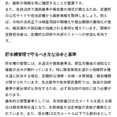
め、最新の情報を常に確認することが重要です。
また、各自治体で運用基準や報告書の様式が異なるため、武豊町
の公式サイトや担当部署から最新情報を取得しましょう。例え
ば、令和の法改正では検査項目の明確化や提出期限の厳格化が進
み、報告漏れや誤記載が指摘される事例も増えています。現場の
実務担当者は、定期的な研修や外部セミナーへの参加も有効で
す。
貯水槽管理で守るべき主な法令と基準
貯水槽の管理には、水道法や建築基準法、厚生労働省の通知など
複数の法令が関わっています。特に簡易専用水道や小規模貯水槽
水道に該当する場合、定期的な清掃・点検・水質検査・報告義務
が課せられています。名古屋市や知多郡武豊町では、独自の指導
基準や提出様式も存在するため、必ず自治体の指示に従う必要が
あります。
基本的な管理基準としては、有効容量10立方メートルを超える場
合は簡易専用水道となり、水質検査や法定検査の実施が義務化さ
れています。また、受水槽10立方メートル以下でも飲料水として