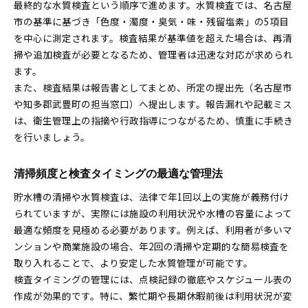
最終的な水質検査という順序で進めます。水質検査では、名古屋
市の基準に基づき「色度・濁度・臭気・味・残留塩素」の5項目
を中心に測定されます。検査結果が基準値を超えた場合は、再清
掃や追加検査が必要となるため、管理者は迅速な対応が求められ
ます。
また、検査結果は報告書としてまとめ、所定の提出先（名古屋市
や知多郡武豊町の担当窓口）へ提出します。報告漏れや記載ミス
は、衛生管理上の指摘や行政指導につながるため、慎重に手続き
を行いましょう。
清掃頻度と検査タイミングの最適な管理法
貯水槽の清掃や水質検査は、法律で年1回以上の実施が義務付け
られていますが、実際には施設の利用状況や水槽の容量によって
最適な頻度を見極める必要があります。例えば、利用者が多いマ
ンションや商業施設の場合、年2回の清掃や定期的な簡易検査を
取り入れることで、より安定した水質管理が可能です。
検査タイミングの管理には、点検記録の徹底やスケジュール表の
作成が効果的です。特に、繁忙期や長期休暇前後は利用状況が変