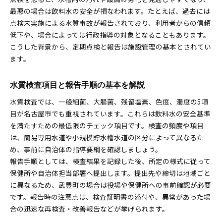
最悪の場合は飲料水の安全が損なわれます。たとえば、過去には
貯水槽清掃の流れと水質検査の実施方法
点検未実施による水質事故が報告されており、利用者からの信頼
清掃頻度と検査タイミングの最適な管理法
低下や、場合によっては行政指導の対象となることもあります。
受水槽容量による清掃手順の違いを解説
こうした背景から、定期点検と報告は施設管理の基本とされてい
効率的な点検記録と業者依頼のコツ
ます。
名古屋地域の実務経験から学ぶポイント
水質検査項目と報告手順の基本を解説
水質検査では、一般細菌、大腸菌、残留塩素、色度、濁度の5項
目が名古屋市でも重視されています。これらは飲料水の安全基準
を満たすための最低限のチェック項目です。検査の頻度や項目
は、簡易専用水道や小規模貯水槽水道の区分によって異なるた
め、事前に自治体の指導要綱を確認しましょう。
報告手順としては、検査結果を記録した後、所定の様式に従って
保健所や自治体担当部署へ提出します。提出先や締切は地域ごと
に異なるため、武豊町の場合は役場や保健所への事前確認が必要
です。報告時の注意点は、検査証明書の添付や、異常があった場
合の迅速な再検査・改善報告などが挙げられます。