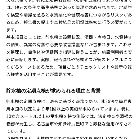
は、地元の条例や衛生基準に沿った管理が求められます。定期的
貯水槽点検頻度と衛生状態の維持ポイント
な検査や清掃を怠ると水質悪化や健康被害につながるリスクがあ
点検記録と報告書作成の実務的な注意点
るため、報告書の提出や点検結果の記録は厳密に行う必要があり
貯水槽管理で見落としがちな衛生対策とは
ます。
法令遵守のための貯水槽検査報告ガイドライン
基本項目としては、貯水槽の設置状況、清掃・点検日、水質検査
貯水槽に関する法定検査の最新動向を解説
の結果、異常の有無や必要な改善措置などが含まれます。これら
貯水槽管理で守るべき主な法令と基準
を整理し、自治体や保健所の指導に従うことが、施設利用者の安
心に直結します。実際、報告漏れや記載ミスが後のトラブルにつ
簡易専用水道と小規模貯水槽水道の法的違い
ながるケースもあるため、項目ごとのチェックリストや最新の報
検査報告に必要な書類や提出先の確認方法
告様式を活用することが重要です。
違反時に生じるトラブルと予防策を紹介
小規模貯水槽水道の違いと対応を正しく理解
貯水槽の定期点検が求められる理由と背景
小規模貯水槽水道と簡易専用水道の違い整理
貯水槽の定期点検は、法令に基づく義務であり、水道法や簡易専
貯水槽の有効容量による管理義務の変化
用水道の規定により年1回以上の実施が求められています。特に
各種施設の貯水槽対応で注意すべき点
10立方メートル以上の受水槽を持つ施設では、法定検査や清掃の
小規模貯水槽清掃の実施義務とその背景
義務が発生し、名古屋市や知多郡武豊町でも厳格な運用がなされ
報告義務や検査内容の違いを具体的に解説
ています。
貯水槽清掃と水質検査を効率良く実施するには
点検を怠ると、水槽内の汚れや設備の劣化を見逃しやすくなり、