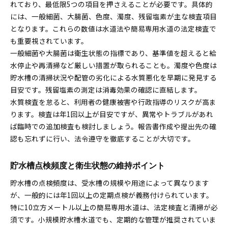
れており、最低限5つの項目を押さえることが必要です。具体的
には、一般細菌、大腸菌、色度、濁度、残留塩素が主な検査項目
となります。これらの数値は水道法や簡易専用水道の法定検査で
も重要視されています。
一般細菌や大腸菌は衛生状態の指標であり、基準値を超えると給
水停止や再清掃など厳しい措置が取られることも。濁度や色度は
貯水槽の清掃状況や配管の劣化による水質悪化を早期に発見する
目安です。残留塩素の測定は消毒効果の確認に直結します。
水質検査を怠ると、利用者の健康被害や行政指導のリスクが高ま
ります。検査は年1回以上が目安ですが、異常やトラブルがあれ
ば臨時での追加検査も検討しましょう。報告書作成や提出先の確
認も忘れずに行い、法令遵守を徹底することが大切です。
貯水槽点検頻度と衛生状態の維持ポイント
貯水槽の点検頻度は、受水槽の規模や用途によって異なります
が、一般的には年1回以上の定期点検が義務付けられています。
特に10立方メートル以上の簡易専用水道は、法定検査と清掃が必
須です。小規模貯水槽水道でも、定期的な管理が推奨されていま