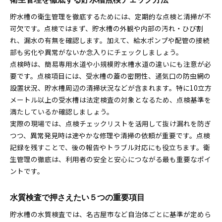
貯水槽の衛生管理を徹底するためには、定期的な点検と清掃が不
可欠です。点検ではまず、貯水槽の外観や内部の汚れ・ひび割
れ、漏水の有無を確認します。加えて、給水ポンプや配管の接続
部も劣化や異常がないか念入りにチェックしましょう。
点検時は、簡易専用水道や小規模貯水槽水道の違いにも注意が必
要です。点検項目には、受水槽の蓋の密閉性、通気口の防虫網の
設置状況、貯水槽周辺の清掃状況などが含まれます。特に10立方
メートル以上の受水槽は法定検査の対象となるため、点検基準を
満たしているか確認しましょう。
実際の現場では、点検チェックリストを活用して抜け漏れを防ぎ
つつ、異常発見時は速やかな修理や清掃の依頼が重要です。点検
記録を残すことで、後の報告やトラブル対応にも役立ちます。衛
生管理の徹底は、利用者の安全と安心につながる最も重要なポイ
ントです。
水質検査で押さえたい５つの重要項目
貯水槽の水質検査では、名古屋市など自治体ごとに基準が定めら