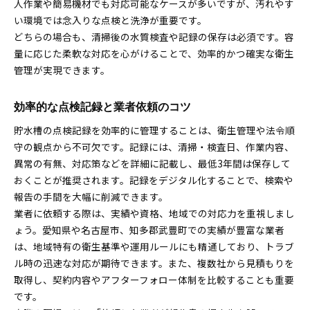
人作業や簡易機材でも対応可能なケースが多いですが、汚れやす
い環境では念入りな点検と洗浄が重要です。
どちらの場合も、清掃後の水質検査や記録の保存は必須です。容
量に応じた柔軟な対応を心がけることで、効率的かつ確実な衛生
管理が実現できます。
効率的な点検記録と業者依頼のコツ
貯水槽の点検記録を効率的に管理することは、衛生管理や法令順
守の観点から不可欠です。記録には、清掃・検査日、作業内容、
異常の有無、対応策などを詳細に記載し、最低3年間は保存して
おくことが推奨されます。記録をデジタル化することで、検索や
報告の手間を大幅に削減できます。
業者に依頼する際は、実績や資格、地域での対応力を重視しまし
ょう。愛知県や名古屋市、知多郡武豊町での実績が豊富な業者
は、地域特有の衛生基準や運用ルールにも精通しており、トラブ
ル時の迅速な対応が期待できます。また、複数社から見積もりを
取得し、契約内容やアフターフォロー体制を比較することも重要
です。