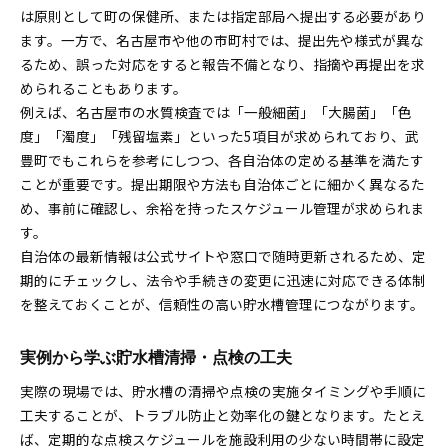
は原則として町の保健所、または指定部局へ提出する必要があり
ます。一方で、名古屋市や他の市町村では、提出先や様式が異な
るため、誤った対応をすると報告不備となり、指摘や再提出を求
められることもあります。
例えば、名古屋市の水質検査では「一般細菌」「大腸菌」「色
度」「濁度」「残留塩素」といった5項目が求められており、武
豊町でもこれらを参考にしつつ、各自治体の定める基準を満たす
ことが重要です。提出期限や方法も自治体ごとに細かく異なるた
め、事前に確認し、余裕を持ったスケジュール管理が求められま
す。
自治体の最新情報は公式サイトや窓口で随時更新されるため、定
期的にチェックし、法令や手続きの変更に迅速に対応できる体制
を整えておくことが、信頼性の高い貯水槽管理につながります。
実例から学ぶ貯水槽清掃・点検の工夫
実際の現場では、貯水槽の清掃や点検の実施タイミングや手順に
工夫することが、トラブル防止と効率化の鍵となります。たとえ
ば、定期的な点検スケジュールを施設利用の少ない時間帯に設定