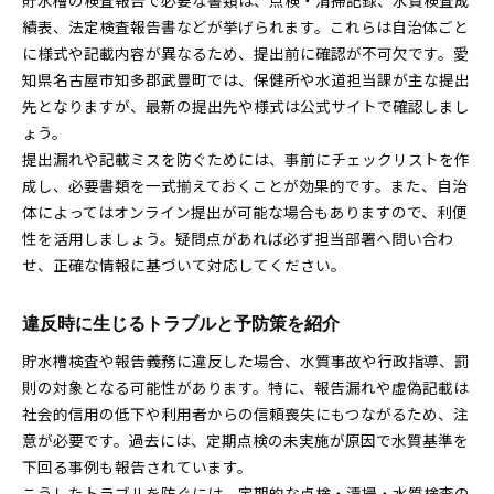
貯水槽の検査報告で必要な書類は、点検・清掃記録、水質検査成
績表、法定検査報告書などが挙げられます。これらは自治体ごと
に様式や記載内容が異なるため、提出前に確認が不可欠です。愛
知県名古屋市知多郡武豊町では、保健所や水道担当課が主な提出
先となりますが、最新の提出先や様式は公式サイトで確認しまし
ょう。
提出漏れや記載ミスを防ぐためには、事前にチェックリストを作
成し、必要書類を一式揃えておくことが効果的です。また、自治
体によってはオンライン提出が可能な場合もありますので、利便
性を活用しましょう。疑問点があれば必ず担当部署へ問い合わ
せ、正確な情報に基づいて対応してください。
違反時に生じるトラブルと予防策を紹介
貯水槽検査や報告義務に違反した場合、水質事故や行政指導、罰
則の対象となる可能性があります。特に、報告漏れや虚偽記載は
社会的信用の低下や利用者からの信頼喪失にもつながるため、注
意が必要です。過去には、定期点検の未実施が原因で水質基準を
下回る事例も報告されています。
こうしたトラブルを防ぐには、定期的な点検・清掃・水質検査の