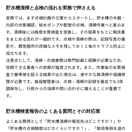
貯水槽清掃と点検の流れを実務で押さえる
実務では、まず点検計画の立案からスタートし、貯水槽の外観・
内部の状態確認、給水ポンプや配管の点検、清掃作業へと進みま
す。清掃後には再度水質検査を実施し、その結果をもとに報告書
をまとめる流れが一般的です。点検や清掃の際は、記録写真の撮
影や、異常箇所の詳細なメモを残しておくと後のトラブル防止に
役立ちます。
注意点として、清掃・点検業務は専門知識と経験が必要なため、
信頼できる業者への依頼が推奨されます。また、作業後の水質検
査で基準値を超える結果が出た場合は、速やかな再清掃や設備修
理が必要です。施設管理者は、点検・清掃の記録を最低でも3年
間保存し、行政からの指導や問い合わせに備えることが重要で
す。
貯水槽検査報告のよくある質問とその対応策
よくある質問として「貯水槽清掃の報告先はどこですか？」や
「貯水槽の点検頻度はどのくらいですか？」、「簡易専用水道の