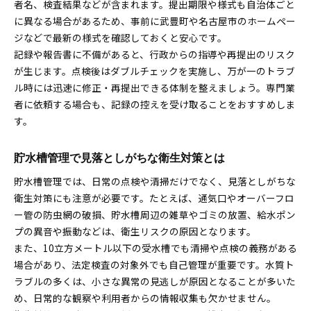
者名、検査結果などが含まれます。提出期限や様式も自治体ごと
に異なる場合があるため、事前に武豊町や名古屋市のホームペー
ジなどで最新の様式を確認しておくと安心です。
記録や報告書に不備があると、行政からの指導や再提出のリスク
が生じます。点検後はダブルチェックを実施し、万が一のトラブ
ル時には迅速に修正・再提出できる体制を整えましょう。専門業
者に依頼する場合も、記録の控えを受け取ることをおすすめしま
す。
貯水槽管理で見落としがちな衛生対策とは
貯水槽管理では、日常の点検や清掃だけでなく、見落としがちな
衛生対策にも注意が必要です。たとえば、通気口やオーバーフロ
ー管の防虫網の破損、貯水槽周辺の雑草やゴミの放置、給水ポン
プの異音や振動などは、衛生リスクの原因となります。
また、10立方メートル以下の受水槽でも清掃や点検の義務がある
場合があり、法定検査の対象外でも自己管理が重要です。水質ト
ラブルの多くは、小さな異常の見逃しが原因となることが多いた
め、日常的な観察や利用者からの情報収集も欠かせません。