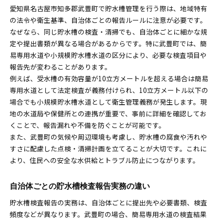
愛知県名古屋市知多郡武豊町で貯水槽管理を行う際は、地域特有
の法令や衛生基準、自治体ごとの報告ルールに注意が必要です。
なぜなら、同じ貯水槽の検査・清掃でも、自治体ごとに細かな規
定や提出書類が異なる場合があるからです。特に武豊町では、簡
易専用水道や小規模貯水槽水道の区分により、必要な検査項目や
報告先が変わることがあります。
例えば、受水槽の有効容量が10立方メートルを超える場合は簡易
専用水道として法定検査が義務付けられ、10立方メートル以下の
場合でも小規模貯水槽水道として衛生管理義務が発生します。現
地の水道局や保健所との連携が重要で、事前に詳細を確認してお
くことで、報告漏れや不備を防ぐことが可能です。
また、武豊町の気候や周辺環境も考慮し、貯水槽の腐食や汚れや
すさに配慮した点検・清掃計画を立てることが大切です。これに
より、住民への安全な水供給とトラブル防止につながります。
自治体ごとの貯水槽検査報告実務の違い
貯水槽検査報告の実務は、自治体ごとに提出先や必要書類、検査
頻度などが異なります。武豊町の場合、簡易専用水道の検査結果