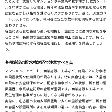
たとえば、武豊町でマンションや事業所の受水槽が10立方メート
ルをわずかに超える場合、毎年の法定検査や水質検査を怠ると施
設管理者が行政指導を受けるリスクがあります。逆に、10立方メ
ートル以下であっても、利用者に安全な飲料水を供給する責任は
変わりません。
容量による管理義務の違いを把握し、施設ごとに適切な対応を取
ることが、長期的な施設運営や信頼性向上に直結します。特に、
新築や増設時には有効容量を確認し、法令順守を徹底しましょ
う。
各種施設の貯水槽対応で注意すべき点
マンション、アパート、商業施設、工場など、施設ごとに貯水槽
の設置状況や使用目的が異なります。特に集合住宅では、入居者
の飲料水安全確保のため、配管や給水ポンプの状態、貯水槽の清
掃履歴、水質検査記録の管理が重要です。商業施設や工場では、
衛生管理の基準がさらに厳しくなる場合があります。
実際に、名古屋市や知多郡武豊町で多くの施設管理者が、貯水槽
の容量や設置場所による点検項目の違い、法定検査の内容、報告