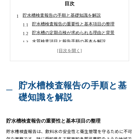
目次
貯水槽検査報告の手順と基礎知識を解説
貯水槽検査報告の重要性と基本項目の整理
貯水槽の定期点検が求められる理由と背景
水質検査項目と報告手順の基本を解説
貯水槽清掃と点検の流れを実務で押さえる
貯水槽検査報告のよくある質問とその対応策
愛知県知多郡武豊町で押さえたい貯水槽管理のコツ
貯水槽管理で地域特有の注意点を理解する
貯水槽検査報告の手順と基
自治体ごとの貯水槽検査報告実務の違い
実例から学ぶ貯水槽清掃・点検の工夫
礎知識を解説
信頼できる業者選びと比較ポイント紹介
小規模貯水槽水道の特徴を踏まえた管理法
衛生管理を強化する貯水槽点検の実践ポイント
貯水槽検査報告の重要性と基本項目の整理
衛生管理を徹底する貯水槽点検チェック方法
貯水槽検査報告は、飲料水の安全性と衛生管理を守るために不可
水質検査で押さえたい５つの重要項目
欠な業務です。特に愛知県名古屋市知多郡武豊町のような地域で