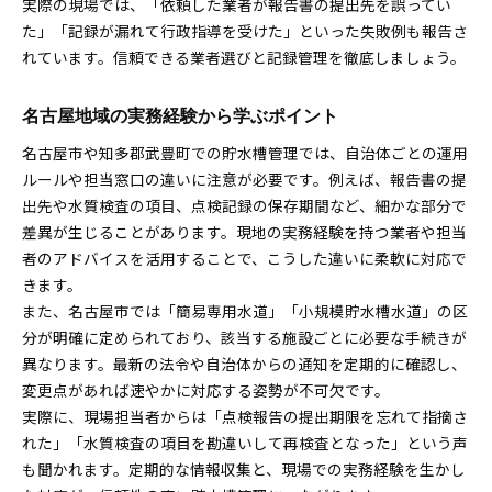
実際の現場では、「依頼した業者が報告書の提出先を誤ってい
た」「記録が漏れて行政指導を受けた」といった失敗例も報告さ
れています。信頼できる業者選びと記録管理を徹底しましょう。
名古屋地域の実務経験から学ぶポイント
名古屋市や知多郡武豊町での貯水槽管理では、自治体ごとの運用
ルールや担当窓口の違いに注意が必要です。例えば、報告書の提
出先や水質検査の項目、点検記録の保存期間など、細かな部分で
差異が生じることがあります。現地の実務経験を持つ業者や担当
者のアドバイスを活用することで、こうした違いに柔軟に対応で
きます。
また、名古屋市では「簡易専用水道」「小規模貯水槽水道」の区
分が明確に定められており、該当する施設ごとに必要な手続きが
異なります。最新の法令や自治体からの通知を定期的に確認し、
変更点があれば速やかに対応する姿勢が不可欠です。
実際に、現場担当者からは「点検報告の提出期限を忘れて指摘さ
れた」「水質検査の項目を勘違いして再検査となった」という声
も聞かれます。定期的な情報収集と、現場での実務経験を生かし