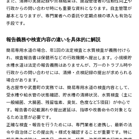
また、清掃の実施記録や点検結果は、施設管理者の信頼性向上や
行政からの問い合わせ時にも重要な資料となります。自主管理が
基本となりますが、専門業者への委託や定期点検の導入も有効な
手段です。
報告義務や検査内容の違いを具体的に解説
簡易専用水道の場合、年1回の法定検査と水質検査が義務付けら
れ、検査報告書は保健所などの行政機関へ提出します。小規模貯
水槽水道は法定の報告義務はありませんが、万一のトラブル時や
行政からの問い合わせには、清掃・点検記録の提出が求められる
場合があります。
名古屋市や武豊町の実務では、簡易専用水道の検査内容として、
受水槽や給水管の状態確認、貯水槽の清掃状況、水質検査（主に
一般細菌、大腸菌、残留塩素、臭気、色度など5項目）が中心で
す。報告書の記載漏れや提出遅延は、指導や改善命令の対象とな
るため注意が必要です。
正確な検査・報告を行うためには、専門業者と連携し、最新の法
令や自治体ごとの提出先・様式を確認することが重要です。特に