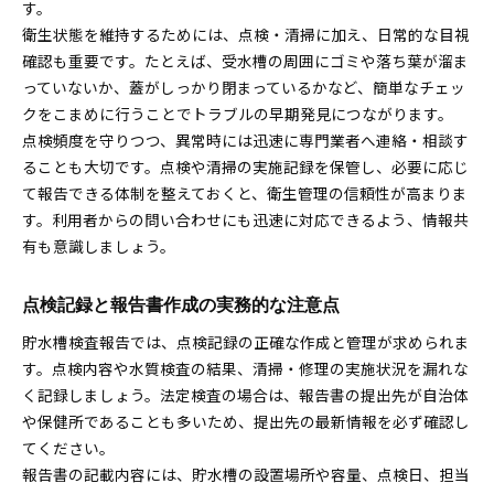
す。
衛生状態を維持するためには、点検・清掃に加え、日常的な目視
確認も重要です。たとえば、受水槽の周囲にゴミや落ち葉が溜ま
っていないか、蓋がしっかり閉まっているかなど、簡単なチェッ
クをこまめに行うことでトラブルの早期発見につながります。
点検頻度を守りつつ、異常時には迅速に専門業者へ連絡・相談す
ることも大切です。点検や清掃の実施記録を保管し、必要に応じ
て報告できる体制を整えておくと、衛生管理の信頼性が高まりま
す。利用者からの問い合わせにも迅速に対応できるよう、情報共
有も意識しましょう。
点検記録と報告書作成の実務的な注意点
貯水槽検査報告では、点検記録の正確な作成と管理が求められま
す。点検内容や水質検査の結果、清掃・修理の実施状況を漏れな
く記録しましょう。法定検査の場合は、報告書の提出先が自治体
や保健所であることも多いため、提出先の最新情報を必ず確認し
てください。
報告書の記載内容には、貯水槽の設置場所や容量、点検日、担当