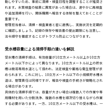
動しやすいため、事前に清掃・検査日程を調整することが推奨さ
れます。水質検査の結果に異常があった場合は、速やかに再検査
や追加清掃を行い、関係機関へ報告する体制を整えておくことが
重要です。
管理担当者は、清掃・検査業者と密に連携し、実施状況を定期的
に確認しましょう。記録の保存や報告書の提出期限にも注意し、
法令順守を徹底することがトラブル防止につながります。
受水槽容量による清掃手順の違いを解説
受水槽の清掃手順は、有効容量が10立方メートル以上か10立方
メートル以下かによって異なります。10立方メートル以上の貯水
槽は簡易専用水道として扱われ、法定検査や厳格な衛生管理が求
められます。これに対し、10立方メートル以下の小規模貯水槽水
道は、管理責任は同様ですが、報告や検査の手続きが簡略化され
る場合があります。
具体的な清掃手順では、容量が大きい場合は複数人での作業や専
用機材を用いた分割洗浄、複数の水槽を順次切り替えながら作業
する必要があります。一方、10立方メートル以下の受水槽は、一