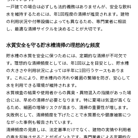
一戸建ての場合は必ずしも法的義務はありませんが、安全な飲料
水を維持するためには、年1回程度の清掃が推奨されます。建物
の利用状況や付帯設備によっても異なるため、専門業者に相談
し、最適な清掃サイクルを決めることが大切です。
水質安全を守る貯水槽清掃の理想的な頻度
貯水槽の水質を安全に保つためには、定期的な清掃が不可欠で
す。理想的な清掃頻度としては、年1回以上を目安とし、貯水槽
の大きさや利用状況によっては半年に1回行うケースもありま
す。これにより、貯水槽内の汚れや雑菌の繁殖を防ぎ、安心して
水を利用できる環境が維持されます。
水質検査の結果や使用者からの異臭・異物混入の指摘があった場
合には、早めの清掃が必要となります。特に夏場は気温が高くな
るため、細菌の増殖リスクが高まり、清掃の重要性が増します。
失敗例として、清掃頻度を下げたことで水質悪化や健康被害につ
ながった事例も報告されています。
清掃頻度の見直しは、法定基準だけでなく、建物の実情や利用者
の声を反映させることがポイントです。専門業者による定期的な