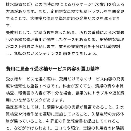
排水設備など）との同時点検によるパッケージ化で費用を抑える
方法があります。また、定期的な点検で初期トラブルを早期発見
することで、大規模な修理や緊急対応の発生リスクを減らせま
す。
失敗例として、定期点検を怠った結果、汚れの蓄積による水質悪
化や高額な修理費用が発生したケースもあるため、継続的な管理
がコスト削減に直結します。業者の提案内容を十分に比較検討
し、無駄のないメンテナンス計画を立てましょう。
費用に見合う受水槽サービス内容を選ぶ基準
受水槽サービスを選ぶ際は、費用だけでなくサービス内容の充実
度や信頼性も重視すべきです。料金が安くても、清掃の質や水質
検査、報告書の内容が不十分な場合、結果的にトラブルや追加費
用につながるリスクがあります。
選定基準としては、1. 清掃や点検の実績が豊富であること、2. 水
質検査や消毒作業を適切に実施していること、3. 緊急時の対応体
制が整っていること、4. 詳細な作業報告書を提出してくれるこ
と、などが挙げられます。口コミや紹介、実際の利用者の体験談