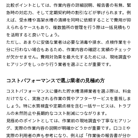
比較ポイントとしては、作業内容の詳細説明、報告書の有無、緊
急時の対応力、そして定期契約時の割引などが挙げられます。例
えば、受水槽や高架水槽の清掃を同時に依頼することで費用が抑
えられるケースもあり、複数箇所の管理を行う際は一括見積もり
を活用すると良いでしょう。
ただし、あまりに安価な業者は必要な消毒や排水、点検作業を十
分に行わない場合もあるため、作業内容の確認と実績のチェック
が欠かせません。費用対効果を最大化するためには、現地調査や
ヒアリングをしっかり行う業者を選ぶことが重要です。
コストパフォーマンスで選ぶ業者の見極め方
コストパフォーマンスに優れた貯水槽清掃業者を選ぶ際は、料金
だけでなく、実施される作業の質やアフターサービスを重視しま
しょう。特に水質検査や定期点検を含む一括サービスは、トラブ
ルの未然防止や長期的なコスト削減につながります。
見極めのポイントとしては、作業前の現地調査や丁寧なヒアリン
グ、実際の作業内容の説明が明確かどうかが重要です。口コミや
実際の利用者の声も参考になり、例えば「作業後の報告書が分か