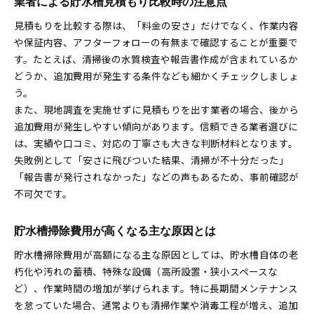
業者による貯水槽見積もり比較時の注意点
見積もりを比較する際は、「料金の安さ」だけでなく、作業内容
や保証内容、アフターフォローの有無まで確認することが重要で
す。たとえば、清掃後の水質検査や報告書作成が含まれているか
どうか、追加費用が発生する条件なども細かくチェックしましょ
う。
また、現地調査を実施せずに見積もりを出す業者の場合、後から
追加費用が発生しやすい傾向があります。信頼できる業者選びに
は、実績や口コミ、対応の丁寧さも大きな判断材料となります。
失敗例として「安さに飛びついた結果、清掃が不十分だった」
「報告書が発行されなかった」などの声もあるため、事前確認が
不可欠です。
貯水槽掃除費用が高くなる主な原因とは
貯水槽掃除費用が高額になる主な原因としては、貯水槽自体の老
朽化や汚れの蓄積、特殊な設備（高所設置・狭小スペースな
ど）、作業時間の増加が挙げられます。特に長期間メンテナンス
を怠っていた場合、通常よりも清掃作業や消毒工程が増え、追加