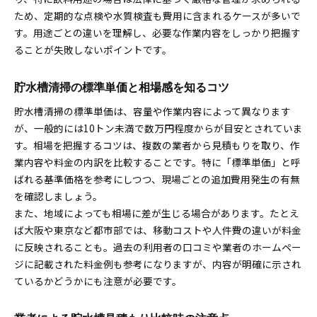
受水槽清掃の必要性とコスト削減のコツ
ため、定期的な点検や水質検査も費用に含まれるケースが多いで
定期メンテナンスで発生する費用を抑える方法
す。用途ごとの違いを理解し、必要な作業内容をしっかり把握す
費用に見合う受水槽サービス内容を選ぶ基準
ることが失敗しないポイントです。
貯水槽清掃の標準単価と相場感を知るコツ
貯水槽清掃の標準単価は、容量や作業内容によって異なります
が、一般的には10トン未満で数万円程度からが目安とされていま
す。相場を把握するコツは、複数の業者から見積もりを取り、作
業内容や料金の内訳を比較することです。特に「標準単価」と呼
ばれる基準価格を参考にしつつ、現場ごとの追加費用発生の有無
を確認しましょう。
また、地域によっても相場に差が生じる場合があります。たとえ
ば大阪や東京など都市部では、移動コストや人件費の違いが料金
に反映されることも。過去の利用者の口コミや業者のホームペー
ジに記載された料金例も参考になりますが、内容が明確に示され
ているかどうかにも注意が必要です。