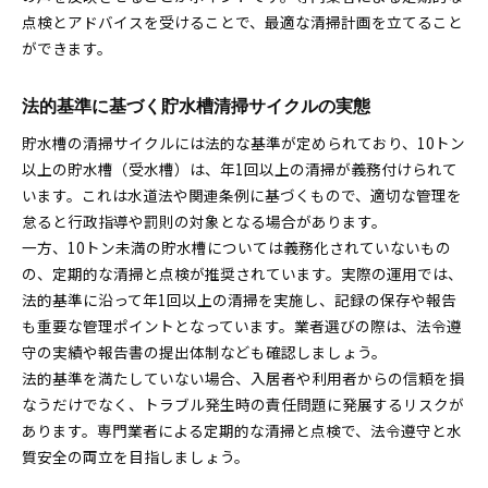
点検とアドバイスを受けることで、最適な清掃計画を立てること
ができます。
法的基準に基づく貯水槽清掃サイクルの実態
貯水槽の清掃サイクルには法的な基準が定められており、10トン
以上の貯水槽（受水槽）は、年1回以上の清掃が義務付けられて
います。これは水道法や関連条例に基づくもので、適切な管理を
怠ると行政指導や罰則の対象となる場合があります。
一方、10トン未満の貯水槽については義務化されていないもの
の、定期的な清掃と点検が推奨されています。実際の運用では、
法的基準に沿って年1回以上の清掃を実施し、記録の保存や報告
も重要な管理ポイントとなっています。業者選びの際は、法令遵
守の実績や報告書の提出体制なども確認しましょう。
法的基準を満たしていない場合、入居者や利用者からの信頼を損
なうだけでなく、トラブル発生時の責任問題に発展するリスクが
あります。専門業者による定期的な清掃と点検で、法令遵守と水
質安全の両立を目指しましょう。