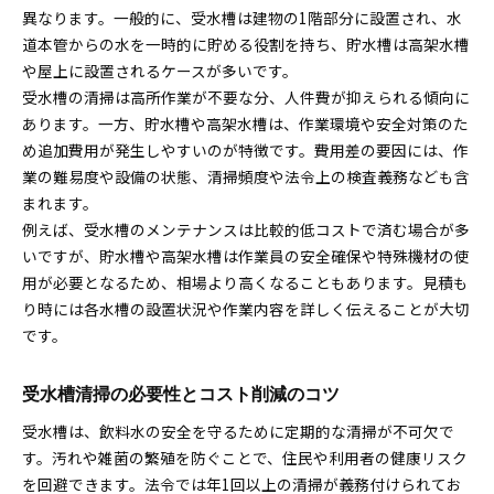
異なります。一般的に、受水槽は建物の1階部分に設置され、水
道本管からの水を一時的に貯める役割を持ち、貯水槽は高架水槽
や屋上に設置されるケースが多いです。
受水槽の清掃は高所作業が不要な分、人件費が抑えられる傾向に
あります。一方、貯水槽や高架水槽は、作業環境や安全対策のた
め追加費用が発生しやすいのが特徴です。費用差の要因には、作
業の難易度や設備の状態、清掃頻度や法令上の検査義務なども含
まれます。
例えば、受水槽のメンテナンスは比較的低コストで済む場合が多
いですが、貯水槽や高架水槽は作業員の安全確保や特殊機材の使
用が必要となるため、相場より高くなることもあります。見積も
り時には各水槽の設置状況や作業内容を詳しく伝えることが大切
です。
受水槽清掃の必要性とコスト削減のコツ
受水槽は、飲料水の安全を守るために定期的な清掃が不可欠で
す。汚れや雑菌の繁殖を防ぐことで、住民や利用者の健康リスク
を回避できます。法令では年1回以上の清掃が義務付けられてお