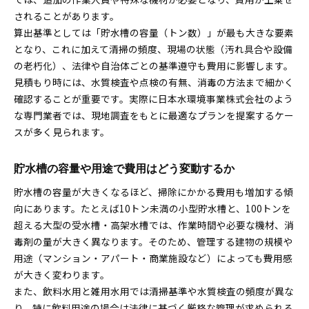
貯水槽掃除費用に含まれるサービス内容の確認
されることがあります。
安全な水質確保に必要な清掃頻度とは
算出基準としては「貯水槽の容量（トン数）」が最も大きな要素
貯水槽掃除は年に何回行えば良いか解説
となり、これに加えて清掃の頻度、現場の状態（汚れ具合や設備
水質安全を守る貯水槽清掃の理想的な頻度
の老朽化）、法律や自治体ごとの基準遵守も費用に影響します。
見積もり時には、水質検査や点検の有無、消毒の方法まで細かく
法的基準に基づく貯水槽清掃サイクルの実態
確認することが重要です。実際に日本水環境事業株式会社のよう
貯水槽の衛生管理に必要な清掃計画の立て方
な専門業者では、現地調査をもとに最適なプランを提案するケー
清掃頻度と費用のバランスを考慮するポイント
スが多く見られます。
貯水槽掃除の料金比較で失敗しない方法
貯水槽掃除費用の正しい比較手順を解説
貯水槽の容量や用途で費用はどう変動するか
貯水槽清掃業者料金の違いと選び方のポイント
貯水槽の容量が大きくなるほど、掃除にかかる費用も増加する傾
見積もり内容で注目すべき貯水槽費用の内訳
向にあります。たとえば10トン未満の小型貯水槽と、100トンを
安さだけで選ばない貯水槽掃除業者の探し方
超える大型の受水槽・高架水槽では、作業時間や必要な機材、消
必要なサービスが含まれているか事前確認を
毒剤の量が大きく異なります。そのため、管理する建物の規模や
受水槽メンテナンス費用の賢い考え方
用途（マンション・アパート・商業施設など）によっても費用感
が大きく変わります。
受水槽メンテナンスの費用相場と内訳を解説
また、飲料水用と雑用水用では清掃基準や水質検査の頻度が異な
貯水槽と受水槽のメンテナンス費用の違い
り、特に飲料用途の場合は法律に基づく厳格な管理が求められる