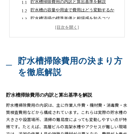
貯水槽掃除費用の内訳と算出基準を解説
貯水槽の容量や用途で費用はどう変動するか
貯水槽清掃の標準単価と相場感を知るコツ
業者による貯水槽見積もり比較時の注意点
貯水槽掃除費用が高くなる主な原因とは
コスト重視で知る貯水槽清掃の相場
貯水槽清掃の料金相場をコスト別に解説
貯水槽掃除費用の決まり方
貯水槽掃除費用を抑えるための比較ポイント
コストパフォーマンスで選ぶ業者の見極め方
を徹底解説
貯水槽清掃業者の費用とサービス内容の違い
安価な貯水槽清掃の落とし穴を避ける方法
清掃業者選びで費用を抑えるテクニック
貯水槽掃除費用の内訳と算出基準を解説
貯水槽清掃業者選びの比較基準とポイント
貯水槽掃除費用の内訳は、主に作業人件費・機材費・消毒費・水
口コミ重視で信頼できる貯水槽業者を探す方法
質検査費用などから構成されています。これらは実際の貯水槽の
大きさや設置場所、清掃の難易度によっても変動しやすい点が特
貯水槽清掃費用の見積もり交渉術を解説
徴です。たとえば、高層ビルの高架水槽やアクセスが難しい現場
複数業者の貯水槽掃除費用を賢く比較するコツ
では、追加の作業人員や特殊な機材が必要となり、費用が上乗せ