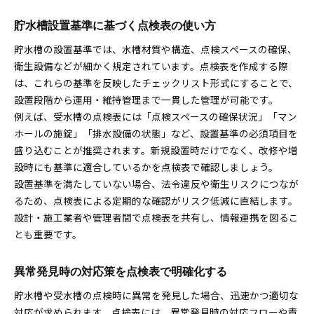
貯水槽設置基準に基づく点検表の使い方
貯水槽の設置基準では、水槽材質や構造、点検スペースの確保、
衛生設備などが細かく規定されています。点検表を作成する際
は、これらの基準を反映したチェックリスト形式にすることで、
設置段階から運用・維持管理まで一貫した管理が可能です。
例えば、受水槽の点検表には「点検スペースの確保状況」「マン
ホールの施錠」「排水設備の状態」など、設置基準の必須項目を
盛り込むことが推奨されます。新規設置時だけでなく、改修や増
設時にも基準に適合しているかを点検表で確認しましょう。
設置基準を満たしていない場合、法令違反や衛生リスクにつなが
るため、点検表による定期的な確認がリスク低減に直結します。
設計・施工業者や管理者間で点検表を共有し、情報連携を図るこ
とも重要です。
異常発見時の対応策を点検表で明確化する
貯水槽や受水槽の点検時に異常を発見した場合、迅速かつ適切な
対応が求められます。点検表には、異常発見時の対応フローや責