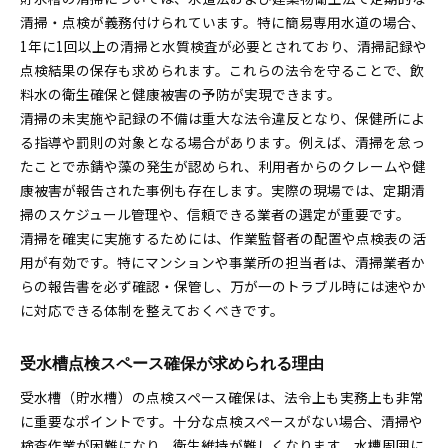
点検表を活用した効率的な貯水槽管理術
清掃・点検が義務付けられています。特に簡易専用水道の場合、
1年に1回以上の清掃と水質検査が必要とされており、清掃記録や
貯水槽の点検表活用で管理の効率化を図る
点検結果の保存も求められます。これらの法令を守ることで、飲
受水槽点検項目のチェックポイントを解説
料水の衛生確保と健康被害の予防が実現できます。
法令遵守のための点検表記録管理方法
清掃の未実施や記録の不備は重大な法令違反となり、保健所によ
貯水槽設置基準に基づく点検表の使い方
る指導や罰則の対象となる場合があります。例えば、清掃を怠っ
異常発見時の対応策を点検表で明確化する
たことで赤錆や藻の発生が認められ、利用者からのクレームや健
康被害が報告された事例も存在します。実際の現場では、定期清
掃のスケジュール管理や、信頼できる業者の選定が重要です。
清掃を確実に実施するためには、作業監督者の配置や点検表の活
用が有効です。特にマンションや事業所の担当者は、清掃業者か
らの報告書を必ず確認・保管し、万が一のトラブル時には速やか
に対応できる体制を整えておくべきです。
受水槽点検スペース確保が求められる理由
受水槽（貯水槽）の点検スペース確保は、法令上も実務上も非常
に重要なポイントです。十分な点検スペースがない場合、清掃や
検査作業が困難になり、衛生維持が難しくなります。水槽周囲に