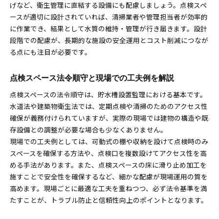
げなど、衛生管理に直結する設備にも配慮しましょう。点検スペ
ースが適切に設計されていれば、清掃業者や管理担当者が効率的
に作業でき、結果として水質の維持・管理が行き届きます。設計
段階での配慮が、長期的な施設の安全運用とコスト削減につなが
る点にも注目が必要です。
点検スペース法令順守と現場での工夫例を解説
点検スペースの法令順守は、貯水槽設置監理における基本です。
水道法や建築物衛生法では、定期点検や清掃のためのアクセス性
確保が義務付けられていますが、実際の現場では建物の構造や既
存設備との調整が必要な場合も少なくありません。
現場での工夫例としては、可動式の棚や収納を設けて点検時のみ
スペースを確保する方法や、点検口を複数設けてアクセス性を高
める手法があります。また、点検スペースの床に滑り止め加工を
施すことで安全性を確保するなど、細かな配慮が現場運用の質を
高めます。現場ごとに最適な工夫を重ねつつ、必ず法令基準を満
たすことが、トラブル防止と信頼性向上のポイントとなります。