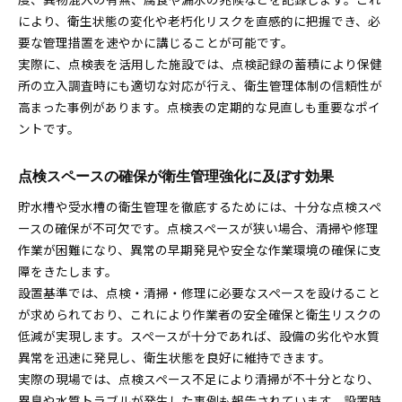
により、衛生状態の変化や老朽化リスクを直感的に把握でき、必
要な管理措置を速やかに講じることが可能です。
実際に、点検表を活用した施設では、点検記録の蓄積により保健
所の立入調査時にも適切な対応が行え、衛生管理体制の信頼性が
高まった事例があります。点検表の定期的な見直しも重要なポイ
ントです。
点検スペースの確保が衛生管理強化に及ぼす効果
貯水槽や受水槽の衛生管理を徹底するためには、十分な点検スペ
ースの確保が不可欠です。点検スペースが狭い場合、清掃や修理
作業が困難になり、異常の早期発見や安全な作業環境の確保に支
障をきたします。
設置基準では、点検・清掃・修理に必要なスペースを設けること
が求められており、これにより作業者の安全確保と衛生リスクの
低減が実現します。スペースが十分であれば、設備の劣化や水質
異常を迅速に発見し、衛生状態を良好に維持できます。
実際の現場では、点検スペース不足により清掃が不十分となり、
異臭や水質トラブルが発生した事例も報告されています。設置時