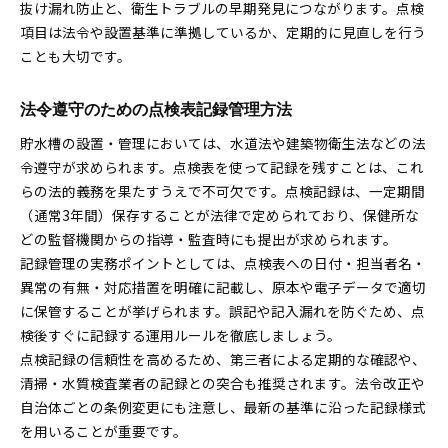
抜け漏れ防止と、衛生トラブルの早期発見につながります。点検
項目は法令や設置基準に準拠しているか、定期的に見直しを行う
ことも大切です。
法令遵守のための点検表記録管理方法
貯水槽の設置・管理においては、水道法や建築物衛生法などの法
令遵守が求められます。点検表を使って記録を残すことは、これ
らの法的義務を果たすうえで不可欠です。点検記録は、一定期間
（通常3年間）保存することが法律で定められており、保健所な
どの監督機関からの指導・監査時にも提出が求められます。
記録管理の実務ポイントとしては、点検表への日付・担当者名・
異常の有無・対応措置を明確に記載し、原本や電子データで適切
に保管することが挙げられます。誤記や記入漏れを防ぐため、点
検後すぐに記録する運用ルールを徹底しましょう。
点検記録の信頼性を高めるため、第三者による定期的な確認や、
清掃・水質検査業者の記録との突合も推奨されます。法令改正や
自治体ごとの条例変更にも注意し、最新の基準に沿った記録様式
を用いることが重要です。