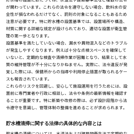
貯水槽の点検・清掃が義務とされる理由
が関わっています。これらの法令を遵守しない場合、飲料水の安
全性が損なわれるだけでなく、罰則の対象になることもあるため
受水槽法定点検費用と管理計画の立て方
注意が必要です。特に貯水槽の設置基準では、設置場所や構造、
貯水槽法令検査の重要性と管理者の責任
材質に関する詳細な規定が設けられており、適切な設置が衛生管
義務違反を防ぐための定期確認ポイント
理の第一歩となります。
受水槽点検スペース確保の現場対策
設置基準を満たしていない場合、漏水や異物混入などのトラブル
貯水槽設置時の受水槽点検スペース確保基準
が発生しやすくなります。例えば十分な点検スペースを確保して
点検スペース不足が及ぼす管理上のリスクとは
いないと、定期的な検査や清掃作業が困難となり、結果として水
質の維持管理が不十分になりかねません。実際に、法令違反が発
受水槽点検表を使った現場確認の実践方法
覚した際には、保健所からの指導や利用停止措置が取られるケー
衛生管理徹底のためのスペース設計ポイント
スも報告されています。
点検スペース法令順守と現場での工夫例を解説
これらのリスクを回避し、安心して施設運用を行うためには、設
清掃業者の選び方と失敗しない比較方法
置前に専門業者や行政に相談し、法令や条例の最新情報を確認す
貯水槽清掃業者選定で重視すべき法律知識
ることが重要です。特に新築や改修の際は、必ず設計段階から法
登録済み業者の見極め方と選定ポイント
令遵守を意識し、管理体制の整備を進めることが求められます。
法定検査に対応した業者選びの進め方
貯水槽管理で信頼できる清掃業者の特徴
貯水槽清掃に関する法律の具体的な内容とは
衛生管理を強化するための業者比較のコツ
貯水槽の清掃については、水道法および建築物衛生法で定期的な