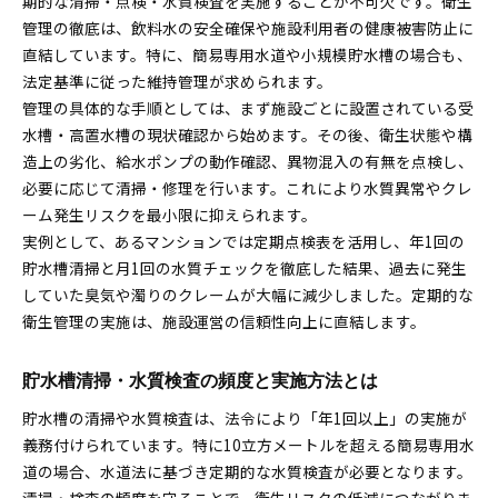
期的な清掃・点検・水質検査を実施することが不可欠です。衛生
管理の徹底は、飲料水の安全確保や施設利用者の健康被害防止に
直結しています。特に、簡易専用水道や小規模貯水槽の場合も、
法定基準に従った維持管理が求められます。
管理の具体的な手順としては、まず施設ごとに設置されている受
水槽・高置水槽の現状確認から始めます。その後、衛生状態や構
造上の劣化、給水ポンプの動作確認、異物混入の有無を点検し、
必要に応じて清掃・修理を行います。これにより水質異常やクレ
ーム発生リスクを最小限に抑えられます。
実例として、あるマンションでは定期点検表を活用し、年1回の
貯水槽清掃と月1回の水質チェックを徹底した結果、過去に発生
していた臭気や濁りのクレームが大幅に減少しました。定期的な
衛生管理の実施は、施設運営の信頼性向上に直結します。
貯水槽清掃・水質検査の頻度と実施方法とは
貯水槽の清掃や水質検査は、法令により「年1回以上」の実施が
義務付けられています。特に10立方メートルを超える簡易専用水
道の場合、水道法に基づき定期的な水質検査が必要となります。