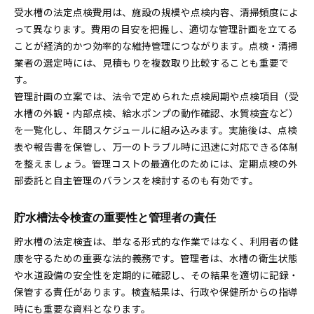
受水槽の法定点検費用は、施設の規模や点検内容、清掃頻度によ
って異なります。費用の目安を把握し、適切な管理計画を立てる
ことが経済的かつ効率的な維持管理につながります。点検・清掃
業者の選定時には、見積もりを複数取り比較することも重要で
す。
管理計画の立案では、法令で定められた点検周期や点検項目（受
水槽の外観・内部点検、給水ポンプの動作確認、水質検査など）
を一覧化し、年間スケジュールに組み込みます。実施後は、点検
表や報告書を保管し、万一のトラブル時に迅速に対応できる体制
を整えましょう。管理コストの最適化のためには、定期点検の外
部委託と自主管理のバランスを検討するのも有効です。
貯水槽法令検査の重要性と管理者の責任
貯水槽の法定検査は、単なる形式的な作業ではなく、利用者の健
康を守るための重要な法的義務です。管理者は、水槽の衛生状態
や水道設備の安全性を定期的に確認し、その結果を適切に記録・
保管する責任があります。検査結果は、行政や保健所からの指導
時にも重要な資料となります。