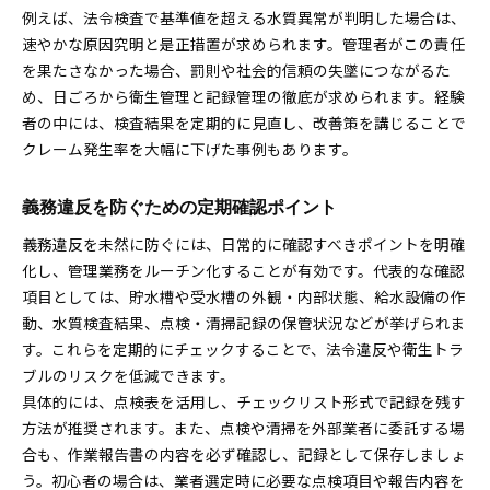
例えば、法令検査で基準値を超える水質異常が判明した場合は、
速やかな原因究明と是正措置が求められます。管理者がこの責任
を果たさなかった場合、罰則や社会的信頼の失墜につながるた
め、日ごろから衛生管理と記録管理の徹底が求められます。経験
者の中には、検査結果を定期的に見直し、改善策を講じることで
クレーム発生率を大幅に下げた事例もあります。
義務違反を防ぐための定期確認ポイント
義務違反を未然に防ぐには、日常的に確認すべきポイントを明確
化し、管理業務をルーチン化することが有効です。代表的な確認
項目としては、貯水槽や受水槽の外観・内部状態、給水設備の作
動、水質検査結果、点検・清掃記録の保管状況などが挙げられま
す。これらを定期的にチェックすることで、法令違反や衛生トラ
ブルのリスクを低減できます。
具体的には、点検表を活用し、チェックリスト形式で記録を残す
方法が推奨されます。また、点検や清掃を外部業者に委託する場
合も、作業報告書の内容を必ず確認し、記録として保存しましょ
う。初心者の場合は、業者選定時に必要な点検項目や報告内容を