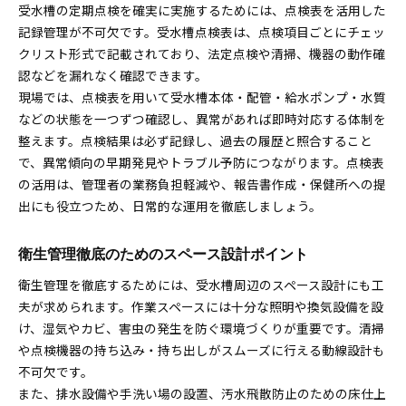
受水槽の定期点検を確実に実施するためには、点検表を活用した
記録管理が不可欠です。受水槽点検表は、点検項目ごとにチェッ
クリスト形式で記載されており、法定点検や清掃、機器の動作確
認などを漏れなく確認できます。
現場では、点検表を用いて受水槽本体・配管・給水ポンプ・水質
などの状態を一つずつ確認し、異常があれば即時対応する体制を
整えます。点検結果は必ず記録し、過去の履歴と照合すること
で、異常傾向の早期発見やトラブル予防につながります。点検表
の活用は、管理者の業務負担軽減や、報告書作成・保健所への提
出にも役立つため、日常的な運用を徹底しましょう。
衛生管理徹底のためのスペース設計ポイント
衛生管理を徹底するためには、受水槽周辺のスペース設計にも工
夫が求められます。作業スペースには十分な照明や換気設備を設
け、湿気やカビ、害虫の発生を防ぐ環境づくりが重要です。清掃
や点検機器の持ち込み・持ち出しがスムーズに行える動線設計も
不可欠です。
また、排水設備や手洗い場の設置、汚水飛散防止のための床仕上