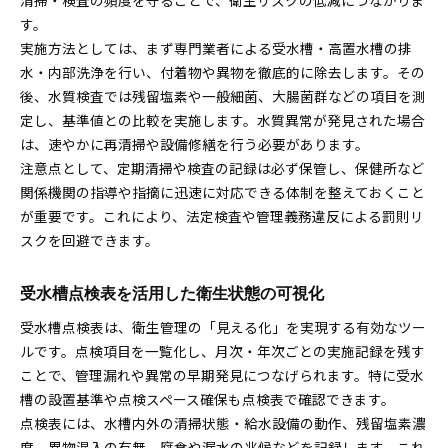
清掃・検査の頻度を守ることで、衛生リスクの低減につながりま
す。
実施方法としては、まず専門業者による受水槽・高置水槽の排
水・内部洗浄を行い、付着物や異物を徹底的に除去します。その
後、水質検査では残留塩素や一般細菌、大腸菌群などの項目を測
定し、基準値との比較を実施します。水質異常が発見された場合
は、速やかに再清掃や設備修繕を行う必要があります。
注意点として、定期清掃や検査の記録は必ず保管し、保健所など
関係機関の指導や指摘に迅速に対応できる体制を整えておくこと
が重要です。これにより、法定検査や管理義務違反による罰則リ
スクを回避できます。
受水槽点検表を活用した衛生状態の可視化
受水槽点検表は、衛生管理の「見える化」を実現する有効なツー
ルです。点検項目を一覧化し、月次・年次ごとの実施記録を残す
ことで、管理漏れや異常の早期発見につなげられます。特に受水
槽の設置基準や点検スペース確保も点検表で確認できます。
点検表には、水槽内外の清掃状態・給水設備の動作、残留塩素濃
度、異物混入の有無、腐食や漏水の兆候などを記録します。これ