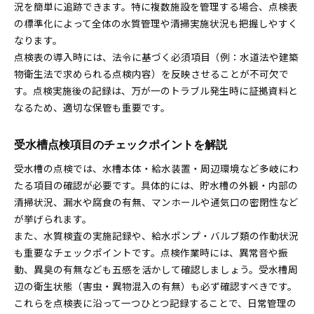
況を簡単に追跡できます。特に複数施設を管理する場合、点検表
の標準化によって全体の水質管理や清掃実施状況も把握しやすく
なります。
点検表の導入時には、法令に基づく必須項目（例：水道法や建築
物衛生法で求められる点検内容）を反映させることが不可欠で
す。点検実施後の記録は、万が一のトラブル発生時に証拠資料と
なるため、適切な保管も重要です。
受水槽点検項目のチェックポイントを解説
受水槽の点検では、水槽本体・給水装置・周辺環境など多岐にわ
たる項目の確認が必要です。具体的には、貯水槽の外観・内部の
清掃状況、漏水や腐食の有無、マンホールや通気口の密閉性など
が挙げられます。
また、水質検査の実施記録や、給水ポンプ・バルブ類の作動状況
も重要なチェックポイントです。点検作業時には、異常音や振
動、異臭の有無なども五感を活かして確認しましょう。受水槽周
辺の衛生状態（害虫・異物混入の有無）も必ず確認すべきです。
これらを点検表に沿って一つひとつ記録することで、日常管理の