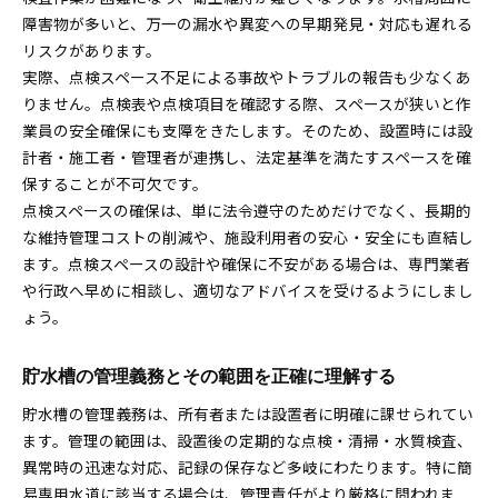
障害物が多いと、万一の漏水や異変への早期発見・対応も遅れる
リスクがあります。
実際、点検スペース不足による事故やトラブルの報告も少なくあ
りません。点検表や点検項目を確認する際、スペースが狭いと作
業員の安全確保にも支障をきたします。そのため、設置時には設
計者・施工者・管理者が連携し、法定基準を満たすスペースを確
保することが不可欠です。
点検スペースの確保は、単に法令遵守のためだけでなく、長期的
な維持管理コストの削減や、施設利用者の安心・安全にも直結し
ます。点検スペースの設計や確保に不安がある場合は、専門業者
や行政へ早めに相談し、適切なアドバイスを受けるようにしまし
ょう。
貯水槽の管理義務とその範囲を正確に理解する
貯水槽の管理義務は、所有者または設置者に明確に課せられてい
ます。管理の範囲は、設置後の定期的な点検・清掃・水質検査、
異常時の迅速な対応、記録の保存など多岐にわたります。特に簡
易専用水道に該当する場合は、管理責任がより厳格に問われま