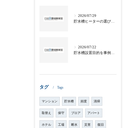
2026/07/29
貯水槽ヒーターの選び方と電気代や節約テクニックを徹底解説
2026/07/22
貯水槽設置目的を事例で学ぶ愛知県名古屋市常滑市の水道基準と災害対策
タグ
Tags
マンション
貯水槽
頻度
清掃
取替え
保守
ブロア
アパート
ホテル
工場
断水
災害
復旧