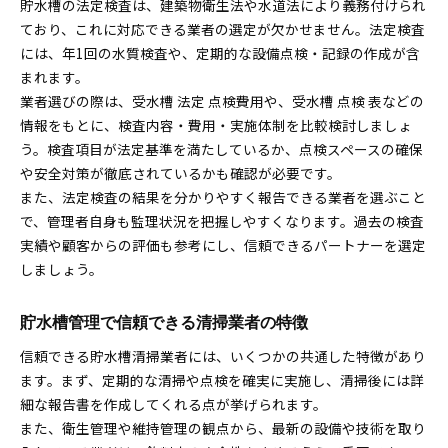
貯水槽の法定検査は、建築物衛生法や水道法により義務付けられ
ており、これに対応できる業者の選定が欠かせません。法定検査
には、年1回の水質検査や、定期的な設備点検・記録の作成が含
まれます。
業者選びの際は、受水槽 法定 点検費用や、受水槽 点検 表などの
情報をもとに、検査内容・費用・実施体制を比較検討しましょ
う。検査項目が法定基準を満たしているか、点検スペースの確保
や安全対策が徹底されているかも確認が必要です。
また、法定検査の結果を分かりやすく報告できる業者を選ぶこと
で、管理者自身も監理状況を把握しやすくなります。過去の検査
実績や顧客からの評価も参考にし、信頼できるパートナーを選定
しましょう。
貯水槽管理で信頼できる清掃業者の特徴
信頼できる貯水槽清掃業者には、いくつかの共通した特徴があり
ます。まず、定期的な清掃や点検を確実に実施し、清掃後には詳
細な報告書を作成してくれる点が挙げられます。
また、衛生管理や維持管理の観点から、最新の設備や技術を取り