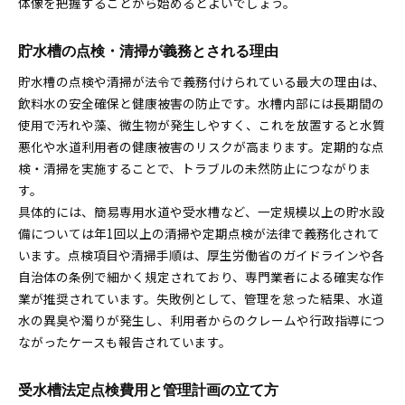
体像を把握することから始めるとよいでしょう。
貯水槽の点検・清掃が義務とされる理由
貯水槽の点検や清掃が法令で義務付けられている最大の理由は、
飲料水の安全確保と健康被害の防止です。水槽内部には長期間の
使用で汚れや藻、微生物が発生しやすく、これを放置すると水質
悪化や水道利用者の健康被害のリスクが高まります。定期的な点
検・清掃を実施することで、トラブルの未然防止につながりま
す。
具体的には、簡易専用水道や受水槽など、一定規模以上の貯水設
備については年1回以上の清掃や定期点検が法律で義務化されて
います。点検項目や清掃手順は、厚生労働省のガイドラインや各
自治体の条例で細かく規定されており、専門業者による確実な作
業が推奨されています。失敗例として、管理を怠った結果、水道
水の異臭や濁りが発生し、利用者からのクレームや行政指導につ
ながったケースも報告されています。
受水槽法定点検費用と管理計画の立て方