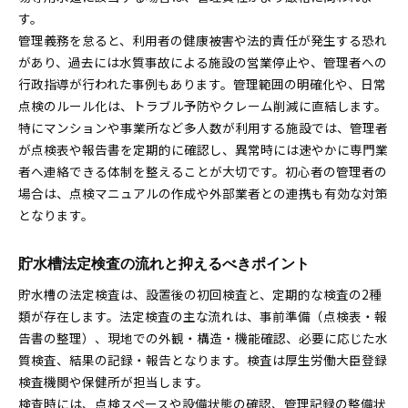
す。
管理義務を怠ると、利用者の健康被害や法的責任が発生する恐れ
があり、過去には水質事故による施設の営業停止や、管理者への
行政指導が行われた事例もあります。管理範囲の明確化や、日常
点検のルール化は、トラブル予防やクレーム削減に直結します。
特にマンションや事業所など多人数が利用する施設では、管理者
が点検表や報告書を定期的に確認し、異常時には速やかに専門業
者へ連絡できる体制を整えることが大切です。初心者の管理者の
場合は、点検マニュアルの作成や外部業者との連携も有効な対策
となります。
貯水槽法定検査の流れと抑えるべきポイント
貯水槽の法定検査は、設置後の初回検査と、定期的な検査の2種
類が存在します。法定検査の主な流れは、事前準備（点検表・報
告書の整理）、現地での外観・構造・機能確認、必要に応じた水
質検査、結果の記録・報告となります。検査は厚生労働大臣登録
検査機関や保健所が担当します。
検査時には、点検スペースや設備状態の確認、管理記録の整備状