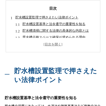
目次
貯水槽設置監理で押さえたい法律ポイント
貯水槽設置基準と法令遵守の重要性を知る
貯水槽清掃に関する法律の具体的な内容とは
受水槽点検スペース確保が求められる理由
貯水槽の管理義務とその範囲を正確に理解する
貯水槽法定検査の流れと抑えるべきポイント
衛生管理を強化する貯水槽の実践手順
貯水槽の衛生管理を徹底する手順と実例紹介
貯水槽設置監理で押さえた
貯水槽清掃・水質検査の頻度と実施方法とは
受水槽点検表を活用した衛生状態の可視化
い法律ポイント
点検スペースの確保が衛生管理強化に及ぼす効果
貯水槽設置後の衛生維持に必要な管理計画作成術
管理義務の基本とは何かを解説
貯水槽設置基準と法令遵守の重要性を知る
貯水槽設置監理における管理義務の基本理解
貯水槽の設置にあたっては、水道法や建築基準法など複数の法令