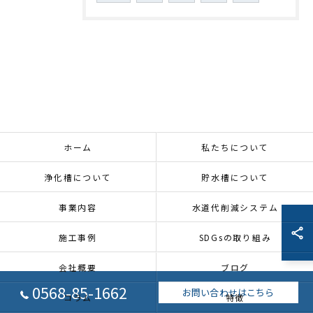
ホーム
私たちについて
浄化槽について
貯水槽について
事業内容
水道代削減システム
施工事例
SDGsの取り組み
会社概要
ブログ
0568-85-1662
お問い合わせはこちら
コラム
特徴