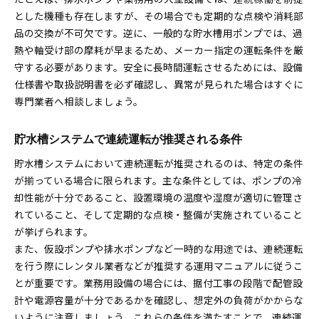
とした機種も存在しますが、その場合でも定期的な点検や消耗部
貯水槽設備のコスト削減にレンタル活用を検討
品の交換が不可欠です。逆に、一般的な貯水槽用ポンプでは、過
ポンプ据付工事で貯水槽運用コストを抑える方法
熱や軸受け部の摩耗が早まるため、メーカー指定の運転条件を厳
貯水槽用水中ポンプのレンタル料金とメリット
守する必要があります。安全に長時間運転させるためには、設備
仮設ポンプやレンタルで管理コストを最適化
仕様書や取扱説明書を必ず確認し、異常が見られた場合はすぐに
修理や据付業者活用による運用コスト見直し
専門業者へ相談しましょう。
貯水槽システムで連続運転が推奨される条件
貯水槽システムにおいて連続運転が推奨されるのは、特定の条件
が揃っている場合に限られます。主な条件としては、ポンプの冷
却性能が十分であること、設置環境の温度や湿度が適切に管理さ
れていること、そして定期的な点検・整備が実施されていること
が挙げられます。
また、仮設ポンプや排水ポンプなど一時的な用途では、連続運転
を行う際にレンタル業者などが推奨する運用マニュアルに従うこ
とが重要です。業務用設備の場合には、据付工事の段階で配管設
計や電源容量が十分であるかを確認し、想定外の負荷がかからな
いように注意しましょう。これらの条件を満たすことで、連続運