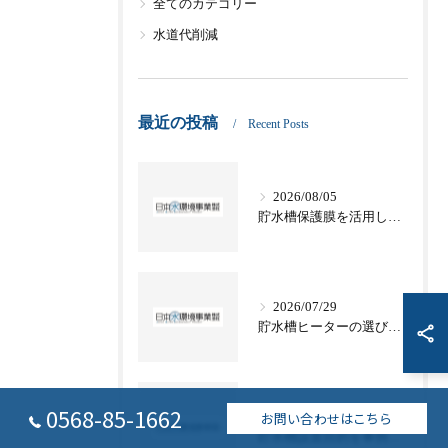
全てのカテゴリー
水道代削減
最近の投稿
Recent Posts
2026/08/05
貯水槽保護膜を活用した愛知県名古屋市津島市の適切な管理方法と法令対応
2026/07/29
貯水槽ヒーターの選び方と電気代や節約テクニックを徹底解説
0568-85-1662
お問い合わせはこちら
2026/07/22
貯水槽設置目的を事例で学ぶ愛知県名古屋市常滑市の水道基準と災害対策