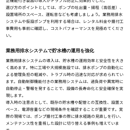
止機能付き製品の導入がトラブル防止に効果的でした。
選び方のポイントとしては、ポンプの吐出量・揚程（高低差）、
設置場所のスペース、運転音なども考慮しましょう。業務用排水
システムや仮設ポンプを利用する場合は、レンタル料金や据付工
事費用も事前に確認し、コストパフォーマンスを見極めてくださ
い。
業務用排水システムで貯水槽の運用を強化
業務用排水システムの導入は、貯水槽の運用効率と安全性を大き
く高めます。特に工場や大規模施設では、排水ポンプの自動化に
よる管理負担の軽減や、トラブル時の迅速な対応が求められてい
ます。自動制御機能付きの業務用システムは、過負荷や異常時に
自動停止・警報を発することで、設備の長寿命化と安全確保を実
現します。
導入時の注意点として、既存の貯水槽や配管との互換性、設置ス
ペース、電源容量などの現場条件を確認することが重要です。実
際の現場では、ポンプ据付工事の際に排水経路の見直しを行い、
メンテナンス性を重視した設計に切り替える事例も増えていま