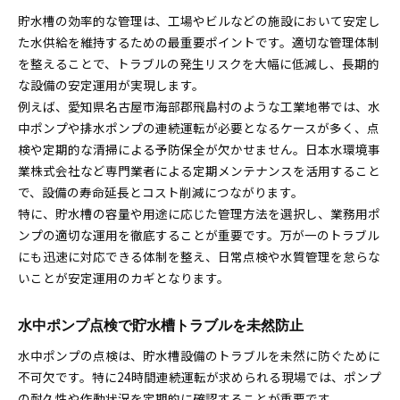
貯水槽の効率的な管理は、工場やビルなどの施設において安定し
た水供給を維持するための最重要ポイントです。適切な管理体制
を整えることで、トラブルの発生リスクを大幅に低減し、長期的
な設備の安定運用が実現します。
例えば、愛知県名古屋市海部郡飛島村のような工業地帯では、水
中ポンプや排水ポンプの連続運転が必要となるケースが多く、点
検や定期的な清掃による予防保全が欠かせません。日本水環境事
業株式会社など専門業者による定期メンテナンスを活用すること
で、設備の寿命延長とコスト削減につながります。
特に、貯水槽の容量や用途に応じた管理方法を選択し、業務用ポ
ンプの適切な運用を徹底することが重要です。万が一のトラブル
にも迅速に対応できる体制を整え、日常点検や水質管理を怠らな
いことが安定運用のカギとなります。
水中ポンプ点検で貯水槽トラブルを未然防止
水中ポンプの点検は、貯水槽設備のトラブルを未然に防ぐために
不可欠です。特に24時間連続運転が求められる現場では、ポンプ
の耐久性や作動状況を定期的に確認することが重要です。