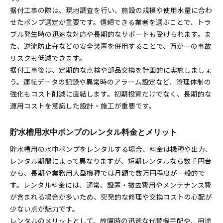
据付工事の際は、現地調査を行い、施設の規模や使用水量に合わ
せたポンプ選定が重要です。信頼できる業者を選ぶことで、トラ
ブル発生時の迅速な対応や長期的なサポートも受けられます。ま
た、逆流防止弁などの安全装置を併用することで、万が一の事故
リスクも低減できます。
据付工事後は、定期的な点検や部品交換を計画的に実施しましょ
う。運転データの記録や異常時のアラーム設定など、管理体制の
強化もコスト削減に直結します。初期投資だけでなく、長期的な
運用コストを意識した設計・施工が重要です。
貯水槽用水中ポンプのレンタル料金とメリット
貯水槽用の水中ポンプをレンタルする場合、料金は機種や出力、
レンタル期間によって異なりますが、短期レンタルなら数千円台
から、長期や業務用大型機種では月額で数万円程度が一般的で
す。レンタル料金には、通常、設置・撤去費用やメンテナンス費
が含まれる場合が多いため、突発的な修理や交換コストの心配が
少ない点が魅力です。
レンタルのメリットとして、故障時の迅速な代替機手配や、用途