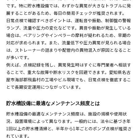
です。特に貯水槽設備では、わずかな異常が大きなトラブルに発
展することがあるため、毎日の簡易チェックが推奨されます。
日常点検で確認すべきポイントは、運転音や振動、制御盤の警報
ランプ、流量や圧力の変化などです。異音や振動が発生している
場合は、ベアリングやインペラーの摩耗が疑われるため、早期の
対応が求められます。また、流量低下や圧力異常が見られる場合
は、ストレーナーの詰まりや配管内の異物混入が原因となること
が多いです。
例えば、点検記録を残し、異常発生時はすぐに専門業者へ相談す
ることで、重大な故障や断水リスクを回避できます。愛知県名古
屋市海部郡飛島村の工場やビル現場でも、日常点検を徹底するこ
とで長期安定運用につながっています。
貯水槽設備に最適なメンテナンス頻度とは
貯水槽設備の最適なメンテナンス頻度は、施設の規模や使用状
況、設置環境によって異なります。一般的には、法令に基づき年
1回以上の貯水槽清掃と、半年から1年ごとのポンプ点検が推奨さ
れています。