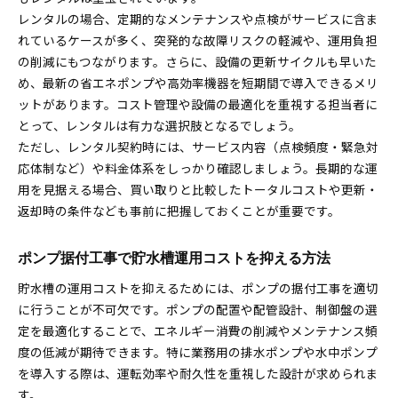
レンタルの場合、定期的なメンテナンスや点検がサービスに含ま
れているケースが多く、突発的な故障リスクの軽減や、運用負担
の削減にもつながります。さらに、設備の更新サイクルも早いた
め、最新の省エネポンプや高効率機器を短期間で導入できるメリ
ットがあります。コスト管理や設備の最適化を重視する担当者に
とって、レンタルは有力な選択肢となるでしょう。
ただし、レンタル契約時には、サービス内容（点検頻度・緊急対
応体制など）や料金体系をしっかり確認しましょう。長期的な運
用を見据える場合、買い取りと比較したトータルコストや更新・
返却時の条件なども事前に把握しておくことが重要です。
ポンプ据付工事で貯水槽運用コストを抑える方法
貯水槽の運用コストを抑えるためには、ポンプの据付工事を適切
に行うことが不可欠です。ポンプの配置や配管設計、制御盤の選
定を最適化することで、エネルギー消費の削減やメンテナンス頻
度の低減が期待できます。特に業務用の排水ポンプや水中ポンプ
を導入する際は、運転効率や耐久性を重視した設計が求められま
す。