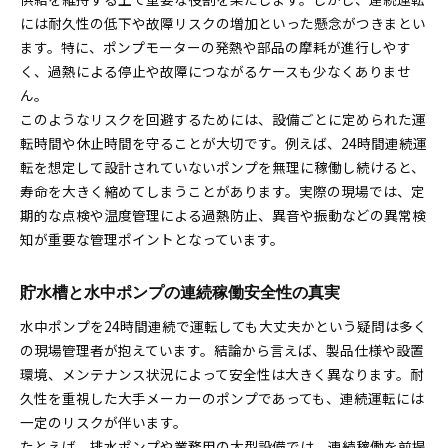
には耐久性の低下や故障リスクの増加といった懸念がつきまとい
安定した貯水槽稼働に必要な管理ポイント
ます。特に、ポンプモーターの発熱や部品の摩耗が進行しやす
貯水槽管理の最適化でコストダウンを図る
く、過熱による停止や故障につながるケースも少なくありませ
貯水槽管理者が実践すべき日常作業とは
ん。
業務用排水やポンプ修理のポイントとは
このようなリスクを回避するためには、設備ごとに定められた運
貯水槽に最適な排水ポンプの選び方と使い方
転時間や休止時間を守ることが大切です。例えば、24時間連続運
業務用排水システムで貯水槽の運用を強化
転を想定して設計されていないポンプを無理に稼働し続けると、
寿命を大きく縮めてしまうことがあります。実際の現場では、定
貯水槽ポンプ修理業者の選定基準と注意点
期的な点検や温度管理による過熱防止、異音や振動などの異常検
排水ポンプ業務用導入で管理負担を軽減
知が重要な管理ポイントとなっています。
貯水槽のトラブル時は修理業者をどう選ぶ
連続運転時の貯水槽トラブルを避けるコツ
貯水槽と水中ポンプの連続稼働安全性の真実
連続運転下の貯水槽で多いトラブル事例と対策
水中ポンプを24時間連続で運転しても大丈夫かという疑問は多く
貯水槽の連続運転で注意すべき過熱リスク回避法
の現場管理者が抱えています。結論から言えば、製品仕様や設置
水中ポンプ異常を早期発見する貯水槽管理術
環境、メンテナンス状況によって安全性は大きく異なります。耐
トラブルゼロを目指す貯水槽の日常点検項目
久性を重視した大手メーカーのポンプであっても、連続運転には
貯水槽とポンプの連続稼働で重要な運用ルール
一定のリスクが伴います。
レンタルや据付工事を活用したコスト最適化
たとえば、排水ポンプや業務用の大型設備では、連続稼働を前提