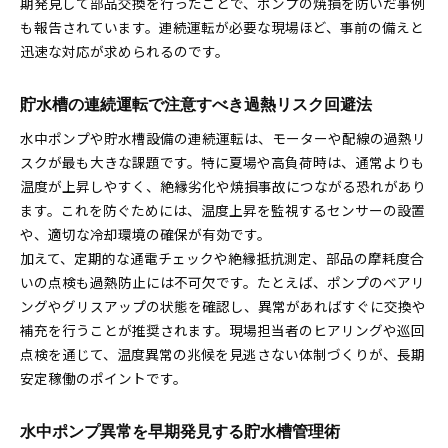
期発見して部品交換を行ったことで、ポンプの焼損を防いだ事例
も報告されています。連続運転が必要な現場ほど、事前の備えと
迅速な対応が求められるのです。
貯水槽の連続運転で注意すべき過熱リスク回避法
水中ポンプや貯水槽設備の連続運転は、モーターや配線の過熱リ
スクが最も大きな課題です。特に夏場や高負荷時は、通常よりも
温度が上昇しやすく、絶縁劣化や焼損事故につながる恐れがあり
ます。これを防ぐためには、温度上昇を監視するセンサーの設置
や、適切な冷却環境の確保が有効です。
加えて、定期的な通電チェックや絶縁抵抗測定、部品の摩耗度合
いの点検も過熱防止には不可欠です。たとえば、ポンプのベアリ
ングやグリスアップの状態を確認し、異常があればすぐに交換や
補充を行うことが推奨されます。現場担当者のヒアリングや巡回
点検を通じて、温度異常の兆候を見逃さない体制づくりが、長期
安定稼働のポイントです。
水中ポンプ異常を早期発見する貯水槽管理術