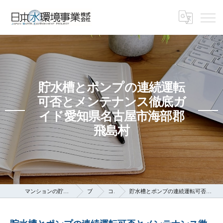
貯水槽とポンプの連続運転
可否とメンテナンス徹底ガ
イド愛知県名古屋市海部郡
飛島村
マンションの貯水槽なら日本水環境事業株式会社
ブログ
コラム
貯水槽とポンプの連続運転可否とメンテナンス徹底ガイド愛知県名古屋市海部郡飛島村