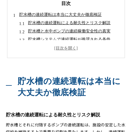
目次
貯水槽の連続運転は本当に大丈夫か徹底検証
貯水槽の連続運転による耐久性とリスク解説
貯水槽と水中ポンプの連続稼働安全性の真実
貯水槽システムで連続運転が推奨される条件
貯水槽を長期間安定稼働させるポイント
貯水槽の連続運転に必要な日常管理とは
水中ポンプの耐久性とメンテナンス方法を解説
貯水槽用水中ポンプの耐久性を高める秘訣
貯水槽の連続運転は本当に
水中ポンプの24時間連続運転とその注意点
貯水槽に適したポンプ定期メンテナンス手順
大丈夫か徹底検証
水中ポンプ故障を防ぐ日常点検の重要性
貯水槽設備に最適なメンテナンス頻度とは
効率的な貯水槽管理が安定稼働を支える理由
貯水槽の連続運転による耐久性とリスク解説
貯水槽の効率的な管理が安定運用を実現
貯水槽とそれに付随するポンプの連続運転は、施設の安定した水
水中ポンプ点検で貯水槽トラブルを未然防止
供給を維持する上で重要な役割を果たします。しかし、連続運転