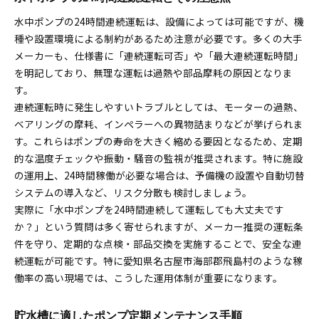
水中ポンプの24時間連続運転は、設備によっては可能ですが、機
種や設置環境による制約があるため注意が必要です。多くの大手
メーカーも、仕様書に「連続運転可否」や「最大連続運転時間」
を明記しており、無理な運転は過熱や部品摩耗の原因となりま
す。
連続運転時に発生しやすいトラブルとしては、モーターの過熱、
ベアリングの摩耗、インペラーへの異物詰まりなどが挙げられま
す。これらはポンプの寿命を大きく縮める要因となるため、定期
的な温度チェックや振動・騒音の監視が推奨されます。特に施設
の運用上、24時間稼働が必要な場合は、予備機の設置や自動切替
システムの導入など、リスク分散も検討しましょう。
実際に「水中ポンプを24時間連続して運転しても大丈夫です
か？」という質問は多く寄せられますが、メーカー推奨の運転条
件を守り、定期的な点検・部品交換を実施することで、安全な連
続運転が可能です。特に愛知県名古屋市海部郡飛島村のような稼
働率の高い現場では、こうした運用体制が重要になります。
貯水槽に適したポンプ定期メンテナンス手順