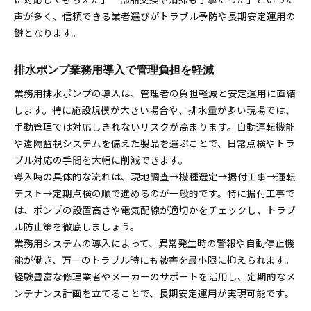
声が多く、信頼できる業者選びがトラブル予防や長期安定運用の
鍵となります。
排水ポンプ業務用導入で管理負担を軽減
業務用排水ポンプの導入は、管理者の負担軽減と安定運用に直結
します。特に施設規模が大きい場合や、排水量が多い現場では、
手動管理では対応しきれないリスクが高まります。自動運転機能
や遠隔監視システムを備えた製品を選ぶことで、日常点検やトラ
ブル対応の手間を大幅に削減できます。
導入時の具体的な流れは、現地調査→機種選定→据付工事→運転
テスト→定期点検の順で進めるのが一般的です。特に据付工事で
は、ポンプの設置高さや電気配線が適切かをチェックし、トラブ
ル防止策を徹底しましょう。
業務用システムの導入によって、異常発生時の警報や自動停止機
能が働き、万一のトラブル時にも被害を最小限に抑えられます。
経験豊富な修理業者やメーカーのサポートを活用し、定期的なメ
ンテナンス計画を立てることで、長期安定運用が実現可能です。