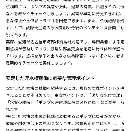
点検時には、ポンプの異音や振動、過熱の有無、目詰まりの兆候
などを細かくチェックしましょう。異常が早期に発見できれば、
急な停止や水供給トラブルを回避できます。また、点検記録を残
すことで、故障発生時の原因究明や今後のメンテナンス計画にも
役立ちます。
実際、愛知県名古屋市海部郡飛島村周辺でも、専門業者による定
期点検が普及しており、修理や部品交換を迅速に行う体制が整っ
ています。点検を怠ると重大な水供給障害につながるため、必ず
定期的なチェックを実施しましょう。
安定した貯水槽稼働に必要な管理ポイント
安定した貯水槽の稼働を維持するには、複数の管理ポイントを押
さえることが不可欠です。主なポイントは、「適切な水位管理」
「水質の維持」「ポンプの連続運転時の過熱対策」などが挙げら
れます。
特に、貯水槽の水位が極端に変動するとポンプに負荷がかかり、
故障や耐久性低下の原因となります。水質も定期的に分析し、汚
れや異物の混入を早期発見することが重要です。さらに、連続運