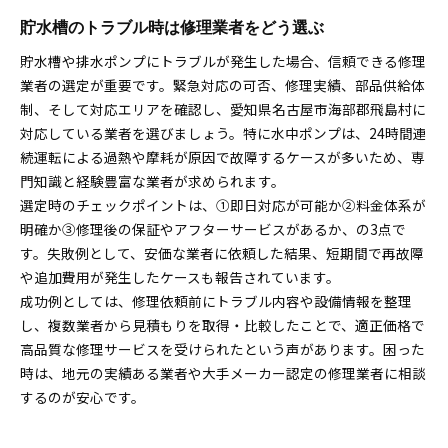
貯水槽のトラブル時は修理業者をどう選ぶ
貯水槽や排水ポンプにトラブルが発生した場合、信頼できる修理
業者の選定が重要です。緊急対応の可否、修理実績、部品供給体
制、そして対応エリアを確認し、愛知県名古屋市海部郡飛島村に
対応している業者を選びましょう。特に水中ポンプは、24時間連
続運転による過熱や摩耗が原因で故障するケースが多いため、専
門知識と経験豊富な業者が求められます。
選定時のチェックポイントは、①即日対応が可能か②料金体系が
明確か③修理後の保証やアフターサービスがあるか、の3点で
す。失敗例として、安価な業者に依頼した結果、短期間で再故障
や追加費用が発生したケースも報告されています。
成功例としては、修理依頼前にトラブル内容や設備情報を整理
し、複数業者から見積もりを取得・比較したことで、適正価格で
高品質な修理サービスを受けられたという声があります。困った
時は、地元の実績ある業者や大手メーカー認定の修理業者に相談
するのが安心です。