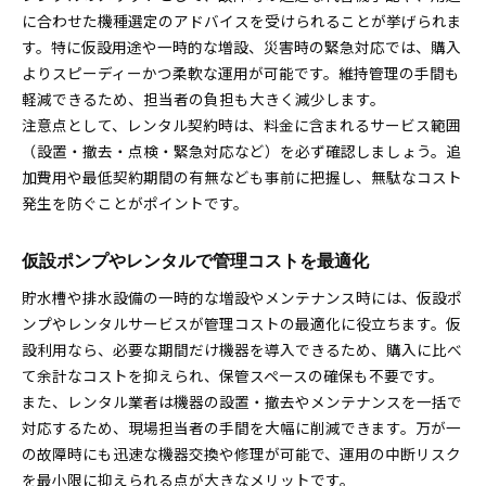
に合わせた機種選定のアドバイスを受けられることが挙げられま
す。特に仮設用途や一時的な増設、災害時の緊急対応では、購入
よりスピーディーかつ柔軟な運用が可能です。維持管理の手間も
軽減できるため、担当者の負担も大きく減少します。
注意点として、レンタル契約時は、料金に含まれるサービス範囲
（設置・撤去・点検・緊急対応など）を必ず確認しましょう。追
加費用や最低契約期間の有無なども事前に把握し、無駄なコスト
発生を防ぐことがポイントです。
仮設ポンプやレンタルで管理コストを最適化
貯水槽や排水設備の一時的な増設やメンテナンス時には、仮設ポ
ンプやレンタルサービスが管理コストの最適化に役立ちます。仮
設利用なら、必要な期間だけ機器を導入できるため、購入に比べ
て余計なコストを抑えられ、保管スペースの確保も不要です。
また、レンタル業者は機器の設置・撤去やメンテナンスを一括で
対応するため、現場担当者の手間を大幅に削減できます。万が一
の故障時にも迅速な機器交換や修理が可能で、運用の中断リスク
を最小限に抑えられる点が大きなメリットです。