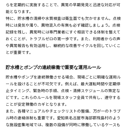
らを定期的に実施することで、異常の早期発見と迅速な対応が可
能となります。
特に、貯水槽の清掃や水質検査は衛生面でも欠かせません。点検
時には臭気や濁り、異物混入の有無も必ず確認しましょう。点検
記録を残し、異常時には専門業者にすぐ相談できる体制を整えて
おくことが、トラブルゼロの第一歩です。また、利用者からの声
や異常報告も有効活用し、継続的な改善サイクルを回していくこ
とが重要です。
貯水槽とポンプの連続稼働で重要な運用ルール
貯水槽やポンプを連続稼働させる場合、現場ごとに明確な運用ル
ールを設けることが不可欠です。例えば、最大運転時間や定期停
止タイミング、緊急時の手順、点検・清掃スケジュールの策定な
どです。これらのルールを現場スタッフ全員で共有し、遵守する
ことが安定稼働のカギとなります。
また、各種マニュアルやチェックリストの整備、万が一のトラブ
ル時の連絡体制も重要です。愛知県名古屋市海部郡飛島村のよう
な施設密集地域では、複数の設備が同時に稼働しているケースも