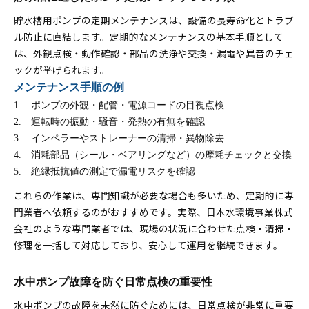
貯水槽用ポンプの定期メンテナンスは、設備の長寿命化とトラブ
ル防止に直結します。定期的なメンテナンスの基本手順として
は、外観点検・動作確認・部品の洗浄や交換・漏電や異音のチェ
ックが挙げられます。
メンテナンス手順の例
ポンプの外観・配管・電源コードの目視点検
運転時の振動・騒音・発熱の有無を確認
インペラーやストレーナーの清掃・異物除去
消耗部品（シール・ベアリングなど）の摩耗チェックと交換
絶縁抵抗値の測定で漏電リスクを確認
これらの作業は、専門知識が必要な場合も多いため、定期的に専
門業者へ依頼するのがおすすめです。実際、日本水環境事業株式
会社のような専門業者では、現場の状況に合わせた点検・清掃・
修理を一括して対応しており、安心して運用を継続できます。
水中ポンプ故障を防ぐ日常点検の重要性
水中ポンプの故障を未然に防ぐためには、日常点検が非常に重要