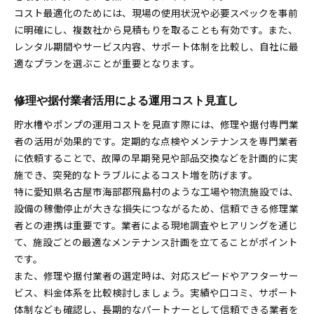
コスト最適化のためには、現場の使用状況や必要スペックを事前
に明確にし、複数社から見積もりを取ることも有効です。また、
レンタル期間やサービス内容、サポート体制を比較し、自社に最
適なプランを選ぶことが重要となります。
修理や据付業者活用による運用コスト見直し
貯水槽やポンプの運用コストを見直す際には、修理や据付専門業
者の活用が効果的です。定期的な点検やメンテナンスを専門業者
に依頼することで、故障の早期発見や部品交換などを計画的に実
施でき、突発的なトラブルによるコスト増を防げます。
特に愛知県名古屋市海部郡飛島村のような工場や物流施設では、
設備の稼働停止が大きな損失につながるため、信頼できる修理業
者との連携は重要です。業者による現地調査やヒアリングを通じ
て、施設ごとの最適なメンテナンス計画を立てることがポイント
です。
また、修理や据付業者の選定時は、対応スピードやアフターサー
ビス、料金体系を比較検討しましょう。実績や口コミ、サポート
体制なども確認し、長期的なパートナーとして信頼できる業者を