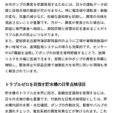
水中ポンプの異常を早期発見するためには、日々の運転データ記
録と目視点検の徹底が欠かせません。特に電流値や運転音・振動
の変化、流量の減少など、些細な違和感も記録し、異常の兆候を
見逃さないことが重要です。万が一、異常が発見された場合は、
即座に専門業者へ相談し、原因究明と修理対応を進めることがト
ラブル拡大の防止につながります。
また、愛知県名古屋市海部郡飛島村のように工場や業務用施設が
多い地域では、遠隔監視システムの導入も効果的です。センサー
やIoT機器を活用してポンプの状態を常時把握することで、故障
リスクを大幅に低減できます。実際に水中ポンプの異常を早期に
検知し、緊急停止や部品交換で被害拡大を未然に防いだ現場も多
く報告されています。
トラブルゼロを目指す貯水槽の日常点検項目
貯水槽のトラブルを未然に防ぎ、長期安定運用を実現するには、
日々の点検が最も重要です。代表的な日常点検項目としては、貯
水槽内部の水質・水位確認、ポンプの作動状況、配管やバルブの
水漏れチェック、電気系統の異常有無などが挙げられます。これ