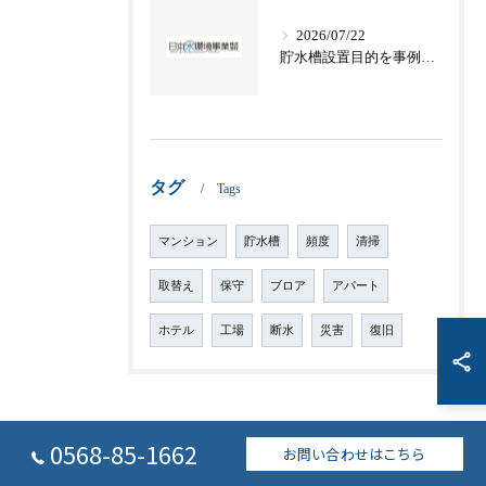
2026/07/22
貯水槽設置目的を事例で学ぶ愛知県名古屋市常滑市の水道基準と災害対策
タグ
Tags
マンション
貯水槽
頻度
清掃
取替え
保守
ブロア
アパート
ホテル
工場
断水
災害
復旧
0568-85-1662
お問い合わせはこちら