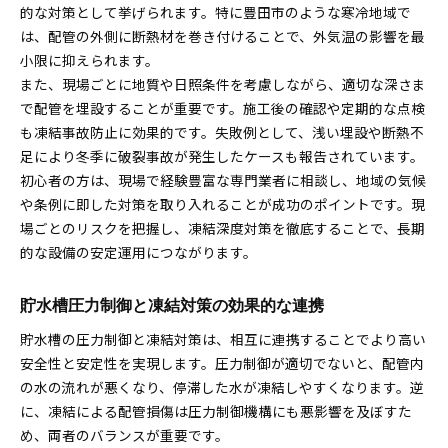
的な対策として挙げられます。特に豊田市のような寒冷地域で
は、配管の外側に断熱材を巻き付けることで、外気温の影響を最
小限に抑えられます。
また、現場ごとに地質や日照条件を考慮しながら、適切な深さま
で配管を埋設することが重要です。施工後の確認や定期的な点検
も凍結事故防止に効果的です。失敗例として、浅い埋設や断熱不
足により冬季に破裂事故が発生したケースも報告されています。
初心者の方は、現場で経験豊富な専門業者に相談し、地域の気候
や条例に即した対策を取り入れることが成功のポイントです。現
場ごとのリスクを把握し、凍結深度対策を徹底することで、長期
的な設備の安定運用につながります。
貯水槽圧力制御と凍結対策の効果的な連携
貯水槽の圧力制御と凍結対策は、相互に連携することでより高い
安全性と安定性を実現します。圧力制御が適切でないと、配管内
の水の流れが悪くなり、停滞した水が凍結しやすくなります。逆
に、凍結による配管損傷は圧力制御機構にも悪影響を及ぼすた
め、両者のバランスが重要です。