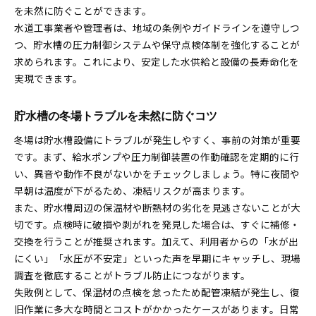
を未然に防ぐことができます。
水道工事業者や管理者は、地域の条例やガイドラインを遵守しつ
つ、貯水槽の圧力制御システムや保守点検体制を強化することが
求められます。これにより、安定した水供給と設備の長寿命化を
実現できます。
貯水槽の冬場トラブルを未然に防ぐコツ
冬場は貯水槽設備にトラブルが発生しやすく、事前の対策が重要
です。まず、給水ポンプや圧力制御装置の作動確認を定期的に行
い、異音や動作不良がないかをチェックしましょう。特に夜間や
早朝は温度が下がるため、凍結リスクが高まります。
また、貯水槽周辺の保温材や断熱材の劣化を見逃さないことが大
切です。点検時に破損や剥がれを発見した場合は、すぐに補修・
交換を行うことが推奨されます。加えて、利用者からの「水が出
にくい」「水圧が不安定」といった声を早期にキャッチし、現場
調査を徹底することがトラブル防止につながります。
失敗例として、保温材の点検を怠ったため配管凍結が発生し、復
旧作業に多大な時間とコストがかかったケースがあります。日常