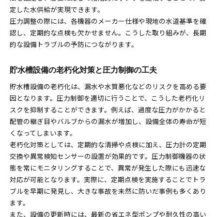
定した水供給が実現できます。
圧力調整の際には、各機器のメーカー仕様や現地の水道基準を確
認し、定期的な点検も欠かせません。こうした取り組みが、長期
的な設備トラブルの予防につながります。
貯水槽設備の老朽化対策と圧力制御の工夫
貯水槽設備の老朽化は、漏水や水質悪化などのリスクを高める要
因となります。圧力制御を適切に行うことで、こうした老朽化リ
スクを抑制することができます。例えば、過度な圧力がかかると
配管の継ぎ目やバルブからの漏水が増加し、設備全体の寿命が短
くなってしまいます。
老朽化対策としては、定期的な清掃や点検に加え、圧力計の定期
交換や異常検知センサーの設置が効果的です。圧力制御機器の状
態を常にモニタリングすることで、異常が発生した際にも迅速な
対応が可能となります。実際に、定期点検を実施することでトラ
ブルを早期に発見し、大きな事故を未然に防いだ事例も多くあり
ます。
また、設備の更新時には、最新の省エネ型ポンプや耐久性の高い