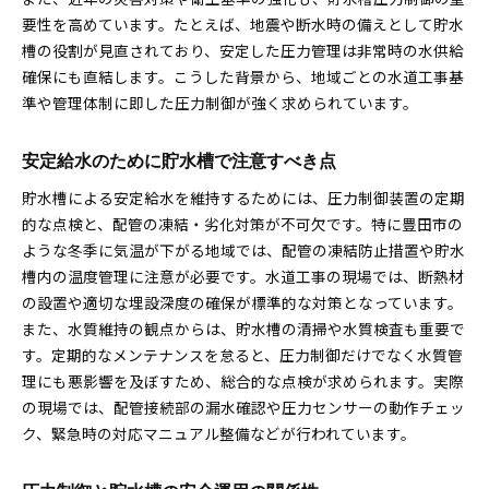
要性を高めています。たとえば、地震や断水時の備えとして貯水
老朽化防止に活かせる貯水槽管理のノウハウ
槽の役割が見直されており、安定した圧力管理は非常時の水供給
現場で実践できる貯水槽点検の工夫とは
確保にも直結します。こうした背景から、地域ごとの水道工事基
貯水槽設備の更新時期を見極めるポイント
準や管理体制に即した圧力制御が強く求められています。
安定運用のための貯水槽清掃と点検習慣
安定給水のために貯水槽で注意すべき点
貯水槽による安定給水を維持するためには、圧力制御装置の定期
的な点検と、配管の凍結・劣化対策が不可欠です。特に豊田市の
ような冬季に気温が下がる地域では、配管の凍結防止措置や貯水
槽内の温度管理に注意が必要です。水道工事の現場では、断熱材
の設置や適切な埋設深度の確保が標準的な対策となっています。
また、水質維持の観点からは、貯水槽の清掃や水質検査も重要で
す。定期的なメンテナンスを怠ると、圧力制御だけでなく水質管
理にも悪影響を及ぼすため、総合的な点検が求められます。実際
の現場では、配管接続部の漏水確認や圧力センサーの動作チェッ
ク、緊急時の対応マニュアル整備などが行われています。