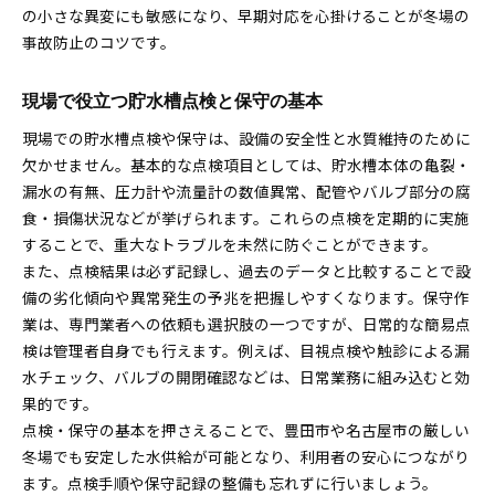
の小さな異変にも敏感になり、早期対応を心掛けることが冬場の
事故防止のコツです。
現場で役立つ貯水槽点検と保守の基本
現場での貯水槽点検や保守は、設備の安全性と水質維持のために
欠かせません。基本的な点検項目としては、貯水槽本体の亀裂・
漏水の有無、圧力計や流量計の数値異常、配管やバルブ部分の腐
食・損傷状況などが挙げられます。これらの点検を定期的に実施
することで、重大なトラブルを未然に防ぐことができます。
また、点検結果は必ず記録し、過去のデータと比較することで設
備の劣化傾向や異常発生の予兆を把握しやすくなります。保守作
業は、専門業者への依頼も選択肢の一つですが、日常的な簡易点
検は管理者自身でも行えます。例えば、目視点検や触診による漏
水チェック、バルブの開閉確認などは、日常業務に組み込むと効
果的です。
点検・保守の基本を押さえることで、豊田市や名古屋市の厳しい
冬場でも安定した水供給が可能となり、利用者の安心につながり
ます。点検手順や保守記録の整備も忘れずに行いましょう。