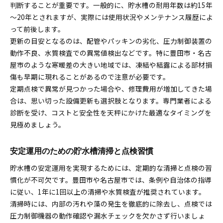
判断することが重要です。一般的に、貯水槽の耐用年数は約15年
～20年とされますが、実際には使用状況やメンテナンス履歴によ
って前後します。
更新の目安となるのは、配管やパッキンの劣化、圧力制御装置の
動作不良、水質検査での異常値検出などです。特に豊田市・名古
屋市のような寒暖差の大きい地域では、凍結や結露による部材損
傷も早期に現れることがあるので注意が必要です。
定期点検で異常が見つかった場合や、修理費用が増加してきた場
合は、思い切った設備更新も選択肢となります。専門業者による
診断を受け、コストと安全性を天秤にかけた最適なタイミングを
見極めましょう。
安定運用のための貯水槽清掃と点検習慣
貯水槽の安定運用を実現するためには、定期的な清掃と点検の習
慣化が不可欠です。豊田市や名古屋市では、条例や自治体の指導
に従い、1年に1回以上の清掃や水質検査が推奨されています。
清掃時には、内部の汚れや藻の発生を徹底的に除去し、点検では
圧力制御機器の動作確認や漏水チェックを欠かさず行いましょ