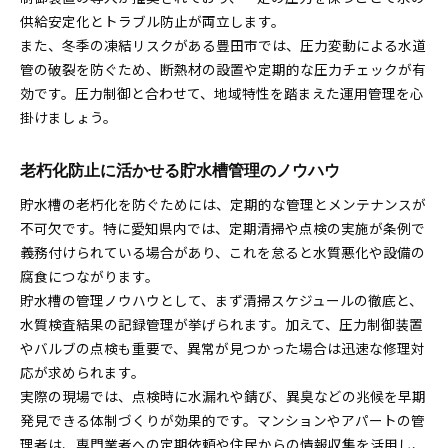
供給安定化とトラブル防止が両立します。
また、冬季の凍結リスクがある豊田市では、圧力変動による水道
管の破裂を防ぐため、断熱材の設置や定期的な圧力チェックが有
効です。圧力制御と合わせて、地域特性を踏まえた運用管理を心
掛けましょう。
老朽化防止に活かせる貯水槽管理のノウハウ
貯水槽の老朽化を防ぐためには、定期的な管理とメンテナンスが
不可欠です。特に愛知県内では、定期清掃や点検の実施が条例で
義務付けられている場合があり、これを怠ると水質悪化や設備の
腐食につながります。
貯水槽の管理ノウハウとして、まず清掃スケジュールの徹底と、
水質検査結果の記録管理が挙げられます。加えて、圧力制御装置
やバルブの点検も重要で、異常が見つかった場合は迅速な修理対
応が求められます。
実際の現場では、点検時に水漏れや錆び、異臭などの兆候を早期
発見できる体制づくりが効果的です。マンションやアパートの管
理者は、専門業者への定期依頼や住民からの情報収集を活用し、