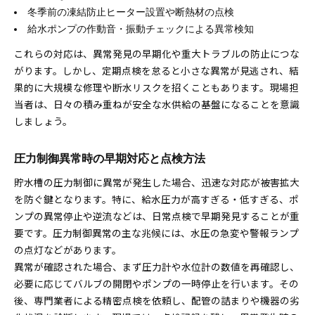
冬季前の凍結防止ヒーター設置や断熱材の点検
給水ポンプの作動音・振動チェックによる異常検知
これらの対応は、異常発見の早期化や重大トラブルの防止につな
がります。しかし、定期点検を怠ると小さな異常が見逃され、結
果的に大規模な修理や断水リスクを招くこともあります。現場担
当者は、日々の積み重ねが安全な水供給の基盤になることを意識
しましょう。
圧力制御異常時の早期対応と点検方法
貯水槽の圧力制御に異常が発生した場合、迅速な対応が被害拡大
を防ぐ鍵となります。特に、給水圧力が高すぎる・低すぎる、ポ
ンプの異常停止や逆流などは、日常点検で早期発見することが重
要です。圧力制御異常の主な兆候には、水圧の急変や警報ランプ
の点灯などがあります。
異常が確認された場合、まず圧力計や水位計の数値を再確認し、
必要に応じてバルブの開閉やポンプの一時停止を行います。その
後、専門業者による精密点検を依頼し、配管の詰まりや機器の劣