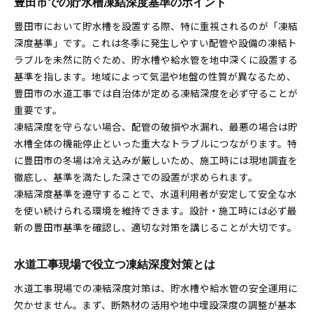
豊田市での貯水槽凍結深度基準のポイント
豊田市において貯水槽を設置する際、特に重視されるのが「凍結
深度基準」です。これは冬季に発生しやすい配管や設備の凍結ト
ラブルを未然に防ぐため、貯水槽や給水管を地中深くに設置する
基準を指します。地域によって気温や地盤の性質が異なるため、
豊田市の水道工事では自治体が定める凍結深度を必ず守ることが
重要です。
凍結深度を守らない場合、配管の破損や水漏れ、最悪の場合は貯
水槽全体の機能停止といった重大なトラブルにつながります。特
に豊田市の冬場は冷え込みが厳しいため、施工時には現地調査を
徹底し、基準を満たした深さでの設置が求められます。
凍結深度基準を遵守することで、水道利用者が安定して安全な水
を使い続けられる環境を維持できます。設計・施工時には必ず最
新の豊田市基準を確認し、適切な対策を講じることが大切です。
水道工事現場で役立つ凍結深度対策とは
水道工事現場での凍結深度対策は、貯水槽や給水管の安全運用に
欠かせません。まず、断熱材の活用や地中埋設深度の調整が基本