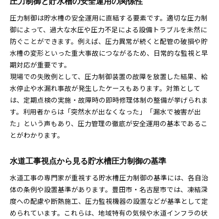
圧力制御と貯水槽の安全運用の関係性
圧力制御は貯水槽の安全運用に直結する要素です。適切な圧力制
御によって、過大な水圧や圧力不足による設備トラブルを未然に
防ぐことができます。例えば、圧力異常が続くと配管の破損や貯
水槽の変形といった重大事故につながるため、日常的な監視と早
期対応が重要です。
現場での失敗例として、圧力制御装置の故障を放置した結果、給
水停止や水漏れ事故が発生したケースもあります。対策として
は、定期点検の実施・故障時の即時修理体制の整備が挙げられま
す。利用者からは「突然水が出なくなった」「漏水で被害が出
た」という声もあり、圧力管理の徹底が安全運用の基本であるこ
とがわかります。
水道工事視点から見る貯水槽圧力制御の基準
水道工事の専門家が重視する貯水槽圧力制御の基準には、各自治
体の条例や設置基準があります。豊田市・名古屋市では、凍結深
度への配慮や断熱施工、圧力監視機器の設置などが基準として定
められています。これらは、地域特有の気候や水道インフラの状