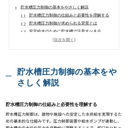
貯水槽圧力制御の基本をやさしく解説
貯水槽圧力制御の仕組みと必要性を理解する
貯水槽圧力制御が求められる背景とは
安定給水のために貯水槽で注意すべき点
圧力制御と貯水槽の安全運用の関係性
水道工事視点から見る貯水槽圧力制御の基準
冬場に安心な貯水槽管理の要点
冬季の貯水槽管理で見落としがちな注意点
貯水槽圧力制御の基本をや
凍結リスクに備えた貯水槽圧力制御の対策
豊田市の水道工事と貯水槽管理の関係を知る
さしく解説
貯水槽の冬場トラブルを未然に防ぐコツ
現場で役立つ貯水槽点検と保守の基本
安定運用を実現する圧力制御の工夫
貯水槽圧力制御の仕組みと必要性を理解する
貯水槽で安定運用するための圧力調整法
貯水槽圧力制御は、建物や施設への安定した水供給を実現するた
貯水槽設備の老朽化対策と圧力制御の工夫
めの基本的な仕組みです。圧力制御装置や給水ポンプが連動し、
貯水槽内の水位や圧力を自動的に調整することで、蛇口をひねっ
水道工事の現場で求められる運用の工夫