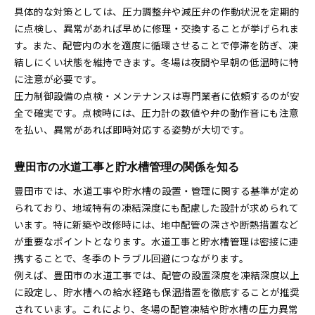
具体的な対策としては、圧力調整弁や減圧弁の作動状況を定期的
に点検し、異常があれば早めに修理・交換することが挙げられま
す。また、配管内の水を適度に循環させることで停滞を防ぎ、凍
結しにくい状態を維持できます。冬場は夜間や早朝の低温時に特
に注意が必要です。
圧力制御設備の点検・メンテナンスは専門業者に依頼するのが安
全で確実です。点検時には、圧力計の数値や弁の動作音にも注意
を払い、異常があれば即時対応する姿勢が大切です。
豊田市の水道工事と貯水槽管理の関係を知る
豊田市では、水道工事や貯水槽の設置・管理に関する基準が定め
られており、地域特有の凍結深度にも配慮した設計が求められて
います。特に新築や改修時には、地中配管の深さや断熱措置など
が重要なポイントとなります。水道工事と貯水槽管理は密接に連
携することで、冬季のトラブル回避につながります。
例えば、豊田市の水道工事では、配管の設置深度を凍結深度以上
に設定し、貯水槽への給水経路も保温措置を徹底することが推奨
されています。これにより、冬場の配管凍結や貯水槽の圧力異常