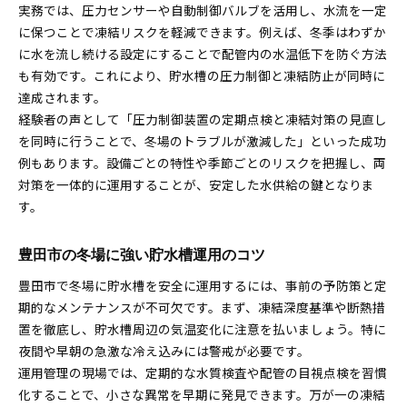
実務では、圧力センサーや自動制御バルブを活用し、水流を一定
に保つことで凍結リスクを軽減できます。例えば、冬季はわずか
に水を流し続ける設定にすることで配管内の水温低下を防ぐ方法
も有効です。これにより、貯水槽の圧力制御と凍結防止が同時に
達成されます。
経験者の声として「圧力制御装置の定期点検と凍結対策の見直し
を同時に行うことで、冬場のトラブルが激減した」といった成功
例もあります。設備ごとの特性や季節ごとのリスクを把握し、両
対策を一体的に運用することが、安定した水供給の鍵となりま
す。
豊田市の冬場に強い貯水槽運用のコツ
豊田市で冬場に貯水槽を安全に運用するには、事前の予防策と定
期的なメンテナンスが不可欠です。まず、凍結深度基準や断熱措
置を徹底し、貯水槽周辺の気温変化に注意を払いましょう。特に
夜間や早朝の急激な冷え込みには警戒が必要です。
運用管理の現場では、定期的な水質検査や配管の目視点検を習慣
化することで、小さな異常を早期に発見できます。万が一の凍結