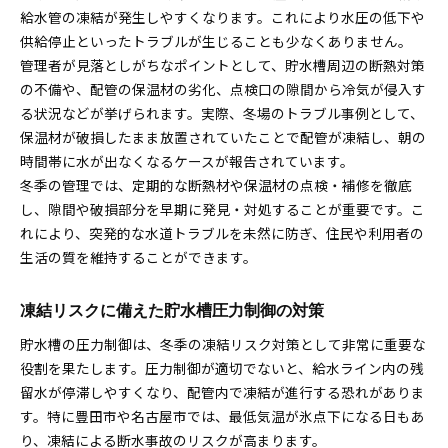
給水管の凍結が発生しやすくなります。これにより水圧の低下や
供給停止といったトラブルが生じることも少なくありません。
管理者が見落としがちなポイントとして、貯水槽周辺の断熱対策
の不備や、配管の保温材の劣化、点検口の隙間から冷気が侵入す
る状況などが挙げられます。実際、冬場のトラブル事例として、
保温材が破損したまま放置されていたことで配管が凍結し、朝の
時間帯に水が出なくなるケースが報告されています。
冬季の管理では、定期的な断熱材や保温材の点検・補修を徹底
し、隙間や破損部分を早期に発見・対処することが重要です。こ
れにより、突発的な水道トラブルを未然に防ぎ、住民や利用者の
生活の質を維持することができます。
凍結リスクに備えた貯水槽圧力制御の対策
貯水槽の圧力制御は、冬季の凍結リスク対策として非常に重要な
役割を果たします。圧力制御が適切でないと、給水ライン内の残
留水が停滞しやすくなり、配管内で凍結が進行する恐れがありま
す。特に豊田市や名古屋市では、最低気温が氷点下になる日もあ
り、凍結による断水事故のリスクが高まります。