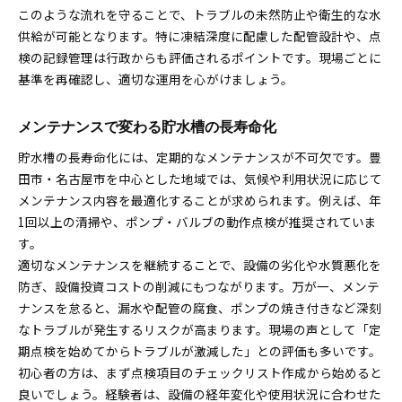
このような流れを守ることで、トラブルの未然防止や衛生的な水
供給が可能となります。特に凍結深度に配慮した配管設計や、点
検の記録管理は行政からも評価されるポイントです。現場ごとに
基準を再確認し、適切な運用を心がけましょう。
メンテナンスで変わる貯水槽の長寿命化
貯水槽の長寿命化には、定期的なメンテナンスが不可欠です。豊
田市・名古屋市を中心とした地域では、気候や利用状況に応じて
メンテナンス内容を最適化することが求められます。例えば、年
1回以上の清掃や、ポンプ・バルブの動作点検が推奨されていま
す。
適切なメンテナンスを継続することで、設備の劣化や水質悪化を
防ぎ、設備投資コストの削減にもつながります。万が一、メンテ
ナンスを怠ると、漏水や配管の腐食、ポンプの焼き付きなど深刻
なトラブルが発生するリスクが高まります。現場の声として「定
期点検を始めてからトラブルが激減した」との評価も多いです。
初心者の方は、まず点検項目のチェックリスト作成から始めると
良いでしょう。経験者は、設備の経年変化や使用状況に合わせた