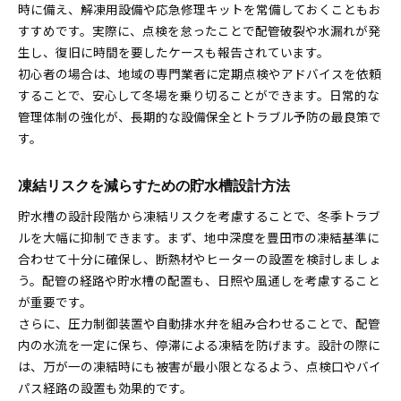
時に備え、解凍用設備や応急修理キットを常備しておくこともお
すすめです。実際に、点検を怠ったことで配管破裂や水漏れが発
生し、復旧に時間を要したケースも報告されています。
初心者の場合は、地域の専門業者に定期点検やアドバイスを依頼
することで、安心して冬場を乗り切ることができます。日常的な
管理体制の強化が、長期的な設備保全とトラブル予防の最良策で
す。
凍結リスクを減らすための貯水槽設計方法
貯水槽の設計段階から凍結リスクを考慮することで、冬季トラブ
ルを大幅に抑制できます。まず、地中深度を豊田市の凍結基準に
合わせて十分に確保し、断熱材やヒーターの設置を検討しましょ
う。配管の経路や貯水槽の配置も、日照や風通しを考慮すること
が重要です。
さらに、圧力制御装置や自動排水弁を組み合わせることで、配管
内の水流を一定に保ち、停滞による凍結を防げます。設計の際に
は、万が一の凍結時にも被害が最小限となるよう、点検口やバイ
パス経路の設置も効果的です。