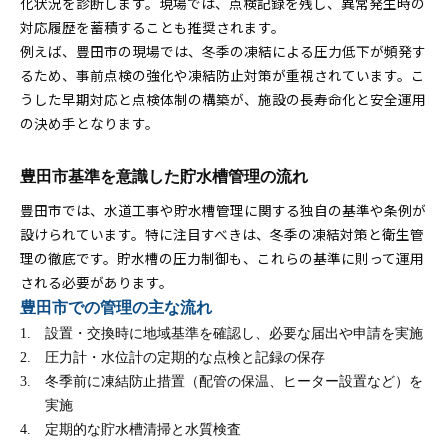
化状況を診断します。現場では、点検記録を残し、異常発生時の
対応履歴を蓄積することも推奨されます。
例えば、豊田市の現場では、冬季の凍結による圧力低下が頻発す
るため、事前点検の強化や凍結防止対策が重視されています。こ
うした早期対応と点検体制の構築が、施設の長寿命化と安全運用
の決め手となります。
豊田市基準を意識した貯水槽管理の流れ
豊田市では、水道工事や貯水槽管理に関する独自の基準や条例が
設けられています。特に注目すべきは、冬季の凍結対策と衛生管
理の徹底です。貯水槽の圧力制御も、これらの基準に則って運用
される必要があります。
豊田市での管理の主な流れ
設置・交換時に地域基準を確認し、必要な届出や申請を実施
圧力計・水位計の定期的な点検と記録の保存
冬季前に凍結防止措置（配管の保温、ヒーター設置など）を
実施
定期的な貯水槽清掃と水質検査