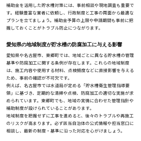
補助金を活用した貯水槽対策には、事前相談や現地調査も重要で
す。経験豊富な業者に依頼し、行政制度と工事の両面から最適な
プランを立てましょう。補助金予算の上限や申請期間も事前に把
握しておくことがトラブル防止につながります。
愛知県の地域制度が貯水槽の防腐加工に与える影響
愛知県や名古屋市、東郷町では、地域ごとに異なる貯水槽の管理
基準や防腐加工に関する条例が存在します。これらの地域制度
は、施工内容や使用する材料、点検頻度などに直接影響を与える
ため、事前の確認が不可欠です。
例えば、名古屋市では水道局が定める「貯水槽衛生管理指導要
領」に基づき、定期的な清掃や点検、防腐加工の適切な実施が求
められています。東郷町でも、地域の実情に合わせた管理指針や
補助制度が設けられていることがあります。
地域制度を把握せずに工事を進めると、後々のトラブルや再施工
のリスクが高まります。必ず該当自治体の公式情報や担当窓口に
相談し、最新の制度・基準に沿った対応を心がけましょう。