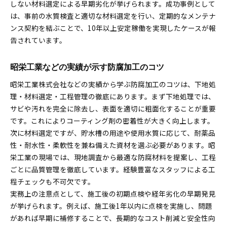
しない材料選定による早期劣化が挙げられます。成功事例として
は、事前の水質検査と適切な材料選定を行い、定期的なメンテナ
ンス契約を結ぶことで、10年以上安定稼働を実現したケースが報
告されています。
昭栄工業などの実績が示す防腐加工のコツ
昭栄工業株式会社などの実績から学ぶ防腐加工のコツは、下地処
理・材料選定・工程管理の徹底にあります。まず下地処理では、
サビや汚れを完全に除去し、表面を適切に粗面化することが重要
です。これによりコーティング剤の密着性が大きく向上します。
次に材料選定ですが、貯水槽の用途や使用水質に応じて、耐薬品
性・耐水性・柔軟性を兼ね備えた資材を選ぶ必要があります。昭
栄工業の現場では、現地調査から最適な防腐材料を提案し、工程
ごとに品質管理を徹底しています。経験豊富なスタッフによる工
程チェックも不可欠です。
実務上の注意点として、施工後の初期点検や経年劣化の早期発見
が挙げられます。例えば、施工後1年以内に点検を実施し、問題
があれば早期に補修することで、長期的なコスト削減と安全性向