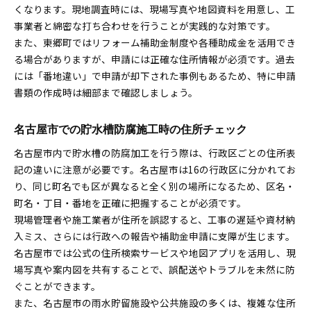
くなります。現地調査時には、現場写真や地図資料を用意し、工
事業者と綿密な打ち合わせを行うことが実践的な対策です。
また、東郷町ではリフォーム補助金制度や各種助成金を活用でき
る場合がありますが、申請には正確な住所情報が必須です。過去
には「番地違い」で申請が却下された事例もあるため、特に申請
書類の作成時は細部まで確認しましょう。
名古屋市での貯水槽防腐施工時の住所チェック
名古屋市内で貯水槽の防腐加工を行う際は、行政区ごとの住所表
記の違いに注意が必要です。名古屋市は16の行政区に分かれてお
り、同じ町名でも区が異なると全く別の場所になるため、区名・
町名・丁目・番地を正確に把握することが必須です。
現場管理者や施工業者が住所を誤認すると、工事の遅延や資材納
入ミス、さらには行政への報告や補助金申請に支障が生じます。
名古屋市では公式の住所検索サービスや地図アプリを活用し、現
場写真や案内図を共有することで、誤配送やトラブルを未然に防
ぐことができます。
また、名古屋市の雨水貯留施設や公共施設の多くは、複雑な住所