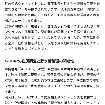
町の公式ウェブサイトでは、郵便番号や町名から正確な住所を確
認できるツールが提供されています。現地調査時には、現場周辺
の目印や建物名も併記しておくと、工事担当者や配送業者との連
携がスムーズになります。
実際の現場では「地番」と「住居表示」の違いによる混乱や、マ
ンション名・部屋番号の記載漏れが原因で工事日程が遅れるケー
スも見受けられます。こうしたトラブルを防ぐため、事前に関係
者全員で住所情報を共有し、現地写真や地図資料を用意しておく
ことが実務上のポイントです。
4700162の住所調査と貯水槽管理の関連性
郵便番号「4700162」は愛知県愛知郡東郷町大字春木に該当しま
す。貯水槽管理の現場では、郵便番号の正確な把握が、現場の特
定や行政手続き、点検記録の管理に直結します。特に複数の現場
を管理する場合、郵便番号によるエリア分けが作業効率化に役立
ちます。
例えば、4700162エリアで防腐加工やメンテナンスを依頼する
際、住所が曖昧だと作業員の手配や資材搬入が遅れ、工事スケジ