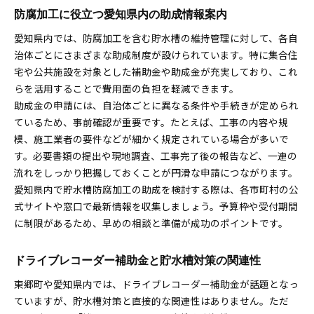
防腐加工に役立つ愛知県内の助成情報案内
愛知県内では、防腐加工を含む貯水槽の維持管理に対して、各自
治体ごとにさまざまな助成制度が設けられています。特に集合住
宅や公共施設を対象とした補助金や助成金が充実しており、これ
らを活用することで費用面の負担を軽減できます。
助成金の申請には、自治体ごとに異なる条件や手続きが定められ
ているため、事前確認が重要です。たとえば、工事の内容や規
模、施工業者の要件などが細かく規定されている場合が多いで
す。必要書類の提出や現地調査、工事完了後の報告など、一連の
流れをしっかり把握しておくことが円滑な申請につながります。
愛知県内で貯水槽防腐加工の助成を検討する際は、各市町村の公
式サイトや窓口で最新情報を収集しましょう。予算枠や受付期間
に制限があるため、早めの相談と準備が成功のポイントです。
ドライブレコーダー補助金と貯水槽対策の関連性
東郷町や愛知県内では、ドライブレコーダー補助金が話題となっ
ていますが、貯水槽対策と直接的な関連性はありません。ただ