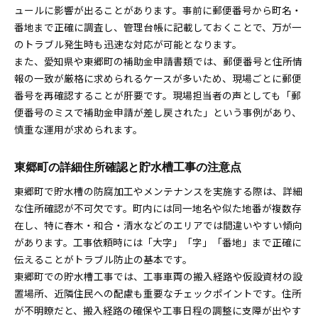
ュールに影響が出ることがあります。事前に郵便番号から町名・
番地まで正確に調査し、管理台帳に記載しておくことで、万が一
のトラブル発生時も迅速な対応が可能となります。
また、愛知県や東郷町の補助金申請書類では、郵便番号と住所情
報の一致が厳格に求められるケースが多いため、現場ごとに郵便
番号を再確認することが肝要です。現場担当者の声としても「郵
便番号のミスで補助金申請が差し戻された」という事例があり、
慎重な運用が求められます。
東郷町の詳細住所確認と貯水槽工事の注意点
東郷町で貯水槽の防腐加工やメンテナンスを実施する際は、詳細
な住所確認が不可欠です。町内には同一地名や似た地番が複数存
在し、特に春木・和合・清水などのエリアでは間違いやすい傾向
があります。工事依頼時には「大字」「字」「番地」まで正確に
伝えることがトラブル防止の基本です。
東郷町での貯水槽工事では、工事車両の搬入経路や仮設資材の設
置場所、近隣住民への配慮も重要なチェックポイントです。住所
が不明瞭だと、搬入経路の確保や工事日程の調整に支障が出やす