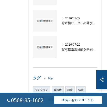
2026/07/29
貯水槽ヒーターの選び方と電気代や節約テクニックを徹底解説
2026/07/22
貯水槽設置目的を事例で学ぶ愛知県名古屋市常滑市の水道基準と災害対策
タグ
Tags
マンション
貯水槽
頻度
清掃
0568-85-1662
お問い合わせはこちら
取替え
保守
ブロア
アパート