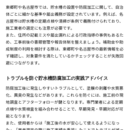
東郷町や名古屋市では、貯水槽の設置や防腐加工に関して、自治
体ごとに細かな基準や届出義務が設定されています。例えば、名
古屋市は貯水槽の定期点検や清掃が条例で義務付けられており、
施工業者の選定にも注意が必要です。
また、住所の記載ミスや届出漏れによる行政指導の事例もあるた
め、工事前後の書類管理や報告体制を整えましょう。補助金や助
成制度の利用を検討する際は、東郷町や名古屋市の最新情報を必
ず確認し、対象要件を満たしているかチェックすることが失敗回
避につながります。
トラブルを防ぐ貯水槽防腐加工の実践アドバイス
防腐加工後に発生しやすいトラブルとして、塗膜の剥離や水質悪
化、異臭の発生などがあります。これらを防ぐには、施工前の現
地調査とアフターフォローが鍵となります。専門業者による定期
点検や水質検査を組み合わせることで、早期発見・早期対応が可
能となります。
また、使用者からは「施工後の水が安心して使えるようになっ
た」「業者選定の際に施工実績を重視したことでトラブルが減っ