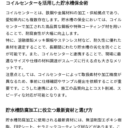
コイルセンターを活用した貯水槽保全術
コイルセンターとは、鉄鋼や金属材料の加工・供給拠点であり、
愛知県内にも複数存在します。貯水槽の保全においては、コイル
センターで加工された高品質な鋼板や特殊コーティング材を用い
ることで、耐腐食性が大幅に向上します。
特に、溶融亜鉛メッキ鋼板やステンレス材など、耐久性に優れた
素材を選定することで、長期間にわたり貯水槽の劣化を防ぐこと
が可能です。また、コイルセンターと連携することで、現場に最
適なサイズや仕様の材料調達がスムーズに行える点も大きなメリ
ットです。
注意点としては、コイルセンターによって取扱素材や加工精度が
異なるため、事前に仕様確認やサンプル提出を依頼することが重
要です。こうした連携により、施工の品質向上とコスト削減、ス
ピーディな対応が可能となります。
貯水槽防腐加工に役立つ最新資材と選び方
貯水槽防腐加工に使用される最新資材には、無溶剤型エポキシ樹
脂、FRPシート、セラミックコーティング材などがあります。こ