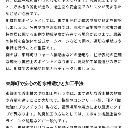
と、貯水槽の劣化が進み、衛生面や安全面でのリスクが高まるた
愛知県の地域制度が貯水槽の防腐加工に与える影
め注意が必要です。
響
地域対応ポイントとしては、まず地元自治体の制度や規定を確認
防腐加工に役立つ愛知県内の助成情報案内
しましょう。名古屋市や東郷町では、雨水貯留施設や貯水槽の維
ドライブレコーダー補助金と貯水槽対策の関連性
持管理に関する条例や助成制度が存在する場合があります。最新
初めて挑戦する貯水槽防腐加工ガイドと注意点
の情報を自治体の公式ホームページなどで調べ、適切な手続きや
初めての貯水槽防腐加工手順と失敗回避策
申請を行うことが重要です。
貯水槽防腐加工に必要な準備と具体的な流れ
例えば、東郷町リフォーム補助金などの活用や、住所表記の正確
な確認も実務上のポイントとなります。防腐加工業者選びの際に
初心者が注意すべき貯水槽防腐加工の実務
は、地域での実績や対応力もチェックしましょう。
東郷町・名古屋市での貯水槽施工の注意事項
トラブルを防ぐ貯水槽防腐加工の実践アドバイス
東郷町で安心の貯水槽選びと加工手法
地域に根ざした貯水槽メンテナンス実践方法を解説
東郷町で貯水槽の防腐加工を行う際は、まず適切な貯水槽の材質
貯水槽の定期メンテナンスで防腐効果を最大化
や容量を選ぶことが大切です。鉄製やコンクリート製、FRP（繊
地域密着型の貯水槽管理と防腐加工の要点
維強化プラスチック）製など、設置場所や用途により最適なタイ
信頼できる貯水槽メンテナンス業者の選び方
プが異なります。防腐加工の方法としては、エポキシ樹脂塗装や
東郷製作所など地元企業の貯水槽支援活用法
ライニング処理などが一般的です。
貯水槽メンテナンスで長寿命化を実現する方法
また、東郷町ではリフォーム補助金制度を利用できる場合がある