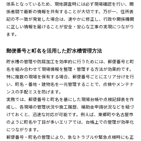
体系となっているため、現地調査時には必ず現場確認を行い、関
係者間で最新の情報を共有することが大切です。万が一、住所表
記の不一致が発覚した場合は、速やかに修正し、行政や関係機関
に正しい情報を届けることが安全・安心な工事の実現につながり
ます。
郵便番号と町名を活用した貯水槽管理方法
貯水槽の管理や防腐加工を効率的に行うためには、郵便番号と町
名を組み合わせて現場情報を整理・管理する方法が効果的です。
特に複数の現場を保有する場合、郵便番号ごとにエリア分けを行
い、町名・番地・建物名を一元管理することで、点検やメンテナ
ンスの手配ミスを防げます。
実務では、郵便番号と町名を基にした現場台帳や点検記録表を作
成し、各現場の管理状況や施工履歴、補助金申請状況などを紐づ
けておくと、迅速な対応が可能です。例えば、東郷町や名古屋市
のように町名や丁目が多いエリアでは、台帳上での管理が効率化
につながります。
郵便番号・町名の管理により、急なトラブルや緊急点検時にも正