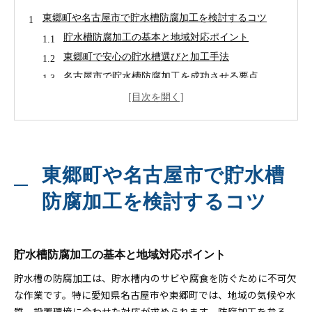
東郷町や名古屋市で貯水槽防腐加工を検討するコツ
貯水槽防腐加工の基本と地域対応ポイント
東郷町で安心の貯水槽選びと加工手法
名古屋市で貯水槽防腐加工を成功させる要点
貯水槽の適切な防腐処理と業者選定の基準
地域特有の貯水槽維持管理と防腐対策の進め方
貯水槽の防腐加工に必要な地域ごとの住所確認ポイン
ト
東郷町や名古屋市で貯水槽
貯水槽防腐加工で重要な住所の正確な特定法
4700162の住所調査と貯水槽管理の関連性
防腐加工を検討するコツ
東郷町の詳細住所確認と貯水槽工事の注意点
名古屋市での貯水槽防腐施工時の住所チェック
郵便番号と町名を活用した貯水槽管理方法
貯水槽防腐加工の基本と地域対応ポイント
愛知県内の制度を知って安心の貯水槽対策を実現
貯水槽の防腐加工は、貯水槽内のサビや腐食を防ぐために不可欠
愛知県の貯水槽防腐加工支援制度を理解しよう
な作業です。特に愛知県名古屋市や東郷町では、地域の気候や水
リフォーム補助金を活用した貯水槽対策の進め方
質、設置環境に合わせた対応が求められます。防腐加工を怠る