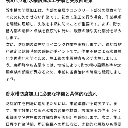
初めての貯水槽防腐加工手順と失敗回避策
貯水槽の防腐加工は、内部の金属やコンクリート部分の腐食を防
ぐために欠かせない作業です。初めて施工を行う場合、作業手順
を明確に理解し、失敗を未然に防ぐことが重要です。まず、貯水
槽内部の清掃と点検を徹底的に行い、既存の錆や劣化部分を除去
します。
次に、防腐剤の塗布やライニング作業を実施しますが、適切な材
料選定と乾燥時間の確保がポイントです。作業不良による水質悪
化や再劣化を防ぐため、施工後の水質検査も必ず実施しましょ
う。東郷町や名古屋市では、地域によって貯水槽の設置基準や定
期点検の頻度が異なるため、事前に各自治体の制度も確認しまし
ょう。
貯水槽防腐加工に必要な準備と具体的な流れ
防腐加工を円滑に進めるためには、事前準備が不可欠です。ま
ず、施工対象となる貯水槽の容量や材質、設置場所の住所（例：
東郷町や名古屋市の詳細な住所表記）を確認します。次に、施工
日程や作業時間、周辺住民への周知など、実務的な段取りも重要