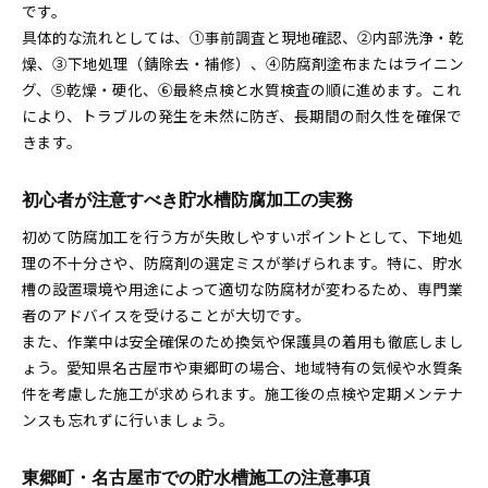
です。
具体的な流れとしては、①事前調査と現地確認、②内部洗浄・乾
燥、③下地処理（錆除去・補修）、④防腐剤塗布またはライニン
グ、⑤乾燥・硬化、⑥最終点検と水質検査の順に進めます。これ
により、トラブルの発生を未然に防ぎ、長期間の耐久性を確保で
きます。
初心者が注意すべき貯水槽防腐加工の実務
初めて防腐加工を行う方が失敗しやすいポイントとして、下地処
理の不十分さや、防腐剤の選定ミスが挙げられます。特に、貯水
槽の設置環境や用途によって適切な防腐材が変わるため、専門業
者のアドバイスを受けることが大切です。
また、作業中は安全確保のため換気や保護具の着用も徹底しまし
ょう。愛知県名古屋市や東郷町の場合、地域特有の気候や水質条
件を考慮した施工が求められます。施工後の点検や定期メンテナ
ンスも忘れずに行いましょう。
東郷町・名古屋市での貯水槽施工の注意事項