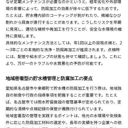
なぜ定期メンテナンスが必要なのかというと、経年劣化や外部環
境の影響によって、防腐加工の効果が徐々に低下するためです。
たとえば、貯水槽内部のコーティングが剥がれたり、微細なひび
割れから腐食が進行することがあります。こうしたリスクを早期
に発見し、適切な補修や再加工を行うことが、安全な水環境の維
持に直結します。
具体的なメンテナンス方法としては、年1回以上の目視点検と、2
～3年ごとの本格的な洗浄・防腐再加工が推奨されます。点検時
には、配管や給水ポンプの状態も併せて確認しましょう。これに
より、万が一のトラブルや水質悪化の予防が可能です。
地域密着型の貯水槽管理と防腐加工の要点
愛知県名古屋市や東郷町で貯水槽の防腐加工を行う際は、地域独
自の制度や行政の指導事項を把握することが重要です。たとえ
ば、名古屋市では雨水貯留施設の管理基準が定められており、定
期的な清掃や点検記録の保管が義務付けられています。
地域密着型の管理を実践するポイントは、地元の水環境や気候条
件に応じた防腐加工材料の選定や、長年の実績を持つ企業への依