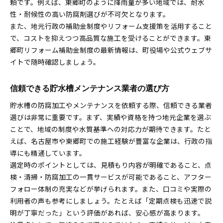
頼です。例えば、東郷町のように降雨量が多い地域では、耐水
性・耐候性の高い防腐剤選びが不可欠となります。
また、地元行政の補助金制度やリフォーム支援策を活用すること
で、コストを抑えつつ高品質な施工を受けることができます。東
郷町リフォーム補助金制度の最新情報は、町役場や公式ウェブサ
イトで随時確認しましょう。
信頼できる貯水槽メンテナンス業者の選び方
貯水槽の防腐加工やメンテナンスを依頼する際、信頼できる業者
選びは非常に重要です。まず、実績や資格を持つ地元企業を選ぶ
ことで、地域の制度や水質基準への対応力が期待できます。たと
えば、名古屋市や東郷町での施工経験が豊富な企業は、行政の指
導にも精通しています。
選定時のポイントとしては、見積もり内容が明確であること、点
検・清掃・防腐加工の一貫サービスが可能であること、アフター
フォロー体制の充実などが挙げられます。また、口コミや実際の
利用者の声も参考にしましょう。たとえば「定期点検も迅速で説
明が丁寧だった」という評価があれば、安心感が高まります。