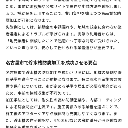
知っておきたい貯水槽防腐加工の最新ノウハウ
ため、事前に町役場や公式サイトで要件や申請方法を確認しまし
ょう。補助金を活用することで、費用負担を抑えつつ高品質な防
貯水槽防腐加工の最新技術と選定ポイント
腐加工が可能となります。
昭栄工業などの実績が示す防腐加工のコツ
失敗例としては、補助金の申請漏れや、地域の規定に合わない業
愛知県の有名メーカーが提案する防腐加工法
者選定によるトラブルが挙げられます。実際の利用者からは、
コイルセンターを活用した貯水槽保全術
「地元業者に相談したことで迅速かつ丁寧な対応が受けられた」
貯水槽防腐加工に役立つ最新資材と選び方
といった声もあり、安心して任せられる業者選びが重要です。
名古屋市で貯水槽防腐加工を成功させる要点
名古屋市で貯水槽の防腐加工を成功させるには、地域の条例や管
理基準を遵守することが前提となります。特に雨水貯留施設の設
置や保守については、市が定める基準や届出が必要な場合がある
ため、事前の情報収集が不可欠です。
加工手法としては、耐久性の高い防錆塗装や、内部コーティング
による腐食防止が主流です。施工実績のある業者を選ぶことで、
施工後のアフターケアや点検体制も充実しやすくなります。ま
た、貯水槽の住所確認や、4700162などの郵便番号から正確な現
場特定も重要なポイントです。