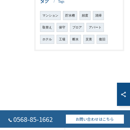
タグ
Tags
マンション
貯水槽
頻度
清掃
取替え
保守
ブロア
アパート
ホテル
工場
断水
災害
復旧
0568-85-1662
お問い合わせはこちら