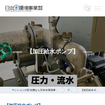
【加圧給水ポンプ】
マンションの貯水槽なら日本水環境事業株式会社
ブログ
【加圧給水ポンプ】