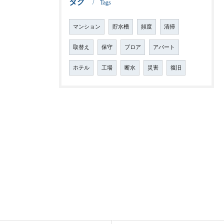
タグ
Tags
マンション
貯水槽
頻度
清掃
取替え
保守
ブロア
アパート
ホテル
工場
断水
災害
復旧